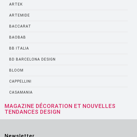
ARTEK
ARTEMIDE
BACCARAT
BAOBAB
BB ITALIA
BD BARCELONA DESIGN
BLOOM
CAPPELLINI
CASAMANIA
CASSINA
MAGAZINE DÉCORATION ET NOUVELLES
TENDANCES DESIGN
CATELLANI AND SMITH
CATTELANI AND SMITH
Newsletter
CINNA