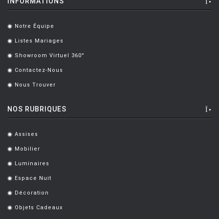
INFORMATIONS
HOUE
HÖFATS
Notre Équipe
.
INGO MAURER
Listes Mariages
.
JIELDÉ
Showroom Virtuel 360°
.
Contactez-Nous
KARTELL
.
Nous Trouver
.
KETTAL
KNOLL
NOS RUBRIQUES
KRISTALIA
Assises
.
LA CHANCE
Mobilier
.
LAPALMA
Luminaires
.
LEXON
Espace Nuit
.
Décoration
LIGNE ROSET
.
Objets Cadeaux
.
LOUIS POULSEN