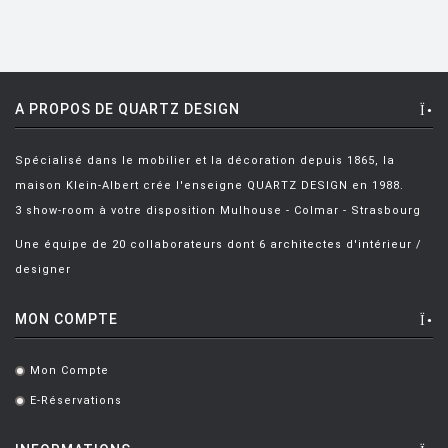
FIAM
FLOS
FLYTE
A PROPOS DE QUARTZ DESIGN
FONTANA ARTE
Spécialisé dans le mobilier et la décoration depuis 1865, la
FOSCARINI
maison Klein-Albert crée l'enseigne QUARTZ DESIGN en 1988.
FRITZ HANSEN
3 show-room à votre disposition Mulhouse - Colmar - Strasbourg
GANDIA BLASCO
Une équipe de 20 collaborateurs dont 6 architectes d'intérieur /
designer
GERVASONI
GLAS ITALIA
MON COMPTE
GUBI
Mon Compte
.
HAY
E-Réservations
.
HISLE