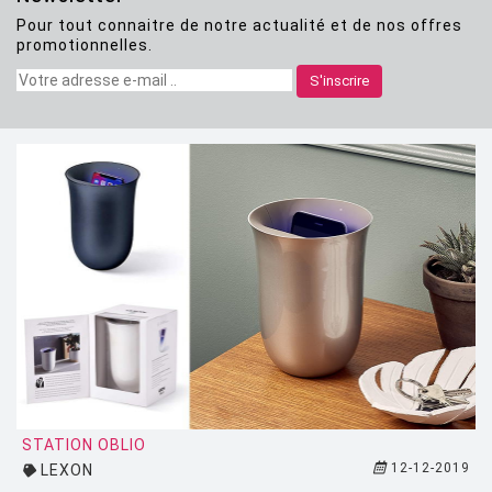
Pour tout connaitre de notre actualité et de nos offres
CLASSICON
promotionnelles.
CRASSEVIG
S'inscrire
DESALTO
DESIGN HOUSE STOCKHOLM
DRIADE
EDRA
EGO PARIS
EMU
ESTABLISHED AND SONS
ETHNICRAFT
FATBOY
STATION OBLIO
12-12-2019
LEXON
FERMOB