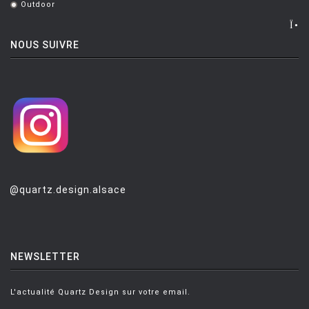
Outdoor
.
LUCE PLAN
MAGIS
NOUS SUIVRE
MAISON BERGER PARIS
MANUTTI
MARIOLUCA GIUSTI
MARTINELLI LUCE
MAXALTO
MDF
@quartz.design.alsace
MEMPHIS
MENU
NEWSLETTER
MODERN LIVING
MOLTENI
L'actualité Quartz Design sur votre email.