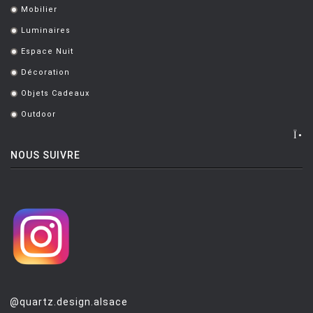
Mobilier
.
PUNT MOBLES
Luminaires
.
QUARTZ DESIGN
Espace Nuit
.
QUARTZ MOBILIER CONTEMPORAIN
Décoration
.
REMEMBER
Objets Cadeaux
.
Outdoor
.
RIVA
SAMMODE
NOUS SUIVRE
SELETTI
SENTOU
SERAX
SERRALUNGA
SKITSCH
SLIDE
@quartz.design.alsace