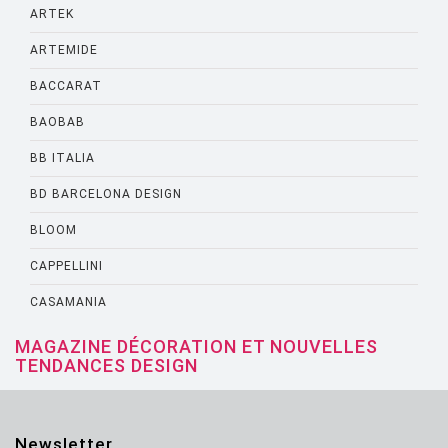
ARTEK
ARTEMIDE
BACCARAT
BAOBAB
BB ITALIA
BD BARCELONA DESIGN
BLOOM
CAPPELLINI
CASAMANIA
CASSINA
MAGAZINE DÉCORATION ET NOUVELLES
TENDANCES DESIGN
CATELLANI AND SMITH
CATTELANI AND SMITH
Newsletter
CINNA