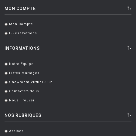
MONTANA
MON COMPTE
MOOG DESIGN
MOOOI
Mon Compte
.
E-Réservations
MOROSO
.
MUUTO
INFORMATIONS
NEMO
Notre Équipe
.
NOTRE MONDE
Listes Mariages
.
NUOVEFORME
Showroom Virtuel 360°
.
OLUCE
Contactez-Nous
.
OPINION CIATTI
Nous Trouver
.
PETITE FRITURE
NOS RUBRIQUES
PLANIKA
Assises
.
POULSEN