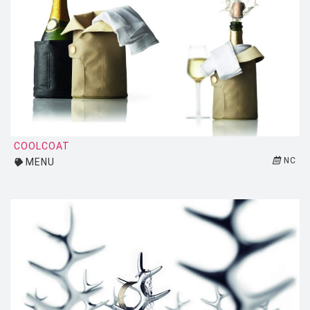
HOUE
HÖFATS
INGO MAURER
JIELDÉ
KARTELL
KETTAL
COOLCOAT
KNOLL
NC
MENU
KRISTALIA
LA CHANCE
LAPALMA
LEXON
LIGNE ROSET
LOUIS POULSEN