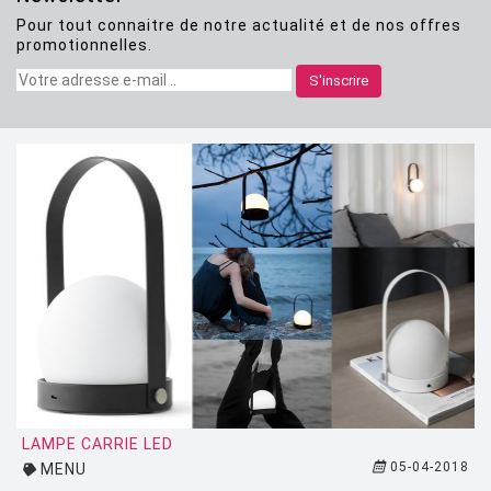
Pour tout connaitre de notre actualité et de nos offres
CLASSICON
promotionnelles.
CRASSEVIG
S'inscrire
DESALTO
DESIGN HOUSE STOCKHOLM
DRIADE
EDRA
EGO PARIS
EMU
ESTABLISHED AND SONS
ETHNICRAFT
FATBOY
LAMPE CARRIE LED
05-04-2018
MENU
FERMOB