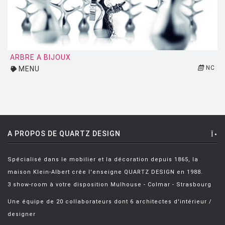
LUCE PLAN
MAGIS
MAISON BERGER PARIS
ARBRE A BIJOUX
MANUTTI
NC
MENU
MARIOLUCA GIUSTI
MARTINELLI LUCE
MAXALTO
A PROPOS DE QUARTZ DESIGN
MDF
MEMPHIS
Spécialisé dans le mobilier et la décoration depuis 1865, la
maison Klein-Albert crée l'enseigne QUARTZ DESIGN en 1988.
MENU
3 show-room à votre disposition Mulhouse - Colmar - Strasbourg
MODERN LIVING
Une équipe de 20 collaborateurs dont 6 architectes d'intérieur /
MOLTENI
designer