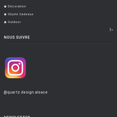
.
TALENTI
Décoration
.
TOLIX
Objets Cadeaux
.
TOM DIXON
Outdoor
.
TREKU
NOUS SUIVRE
TRIBU
UMASQU
UMBRA
VERPAN
VITRA
VLAEMYNCK
@quartz.design.alsace
VONDOM
ZAFFERANO
ZANOTTA