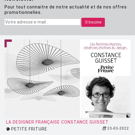
Pour tout connaitre de notre actualité et de nos offres
CLASSICON
promotionnelles.
CRASSEVIG
S'inscrire
DESALTO
DESIGN HOUSE STOCKHOLM
DRIADE
EDRA
EGO PARIS
EMU
ESTABLISHED AND SONS
ETHNICRAFT
FATBOY
LA DESIGNER FRANÇAISE CONSTANCE GUISSET
23-03-2022
PETITE FRITURE
FERMOB