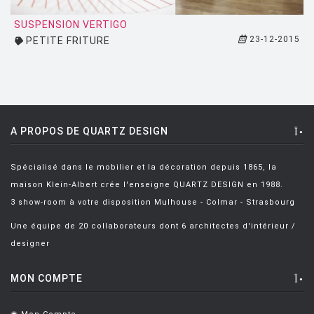
MONTANA
SUSPENSION VERTIGO
MOOG DESIGN
23-12-2015
PETITE FRITURE
MOOOI
MOROSO
MUUTO
A PROPOS DE QUARTZ DESIGN
NEMO
NOTRE MONDE
Spécialisé dans le mobilier et la décoration depuis 1865, la
NUOVEFORME
maison Klein-Albert crée l'enseigne QUARTZ DESIGN en 1988.
3 show-room à votre disposition Mulhouse - Colmar - Strasbourg
OLUCE
Une équipe de 20 collaborateurs dont 6 architectes d'intérieur /
OPINION CIATTI
designer
PETITE FRITURE
MON COMPTE
PLANIKA
POULSEN