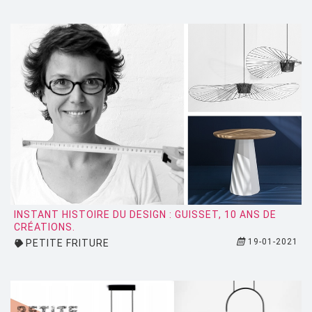
FIAM
FLOS
FLYTE
FONTANA ARTE
FOSCARINI
FRITZ HANSEN
GANDIA BLASCO
GERVASONI
GLAS ITALIA
INSTANT HISTOIRE DU DESIGN : GUISSET, 10 ANS DE
CRÉATIONS.
GUBI
19-01-2021
PETITE FRITURE
HAY
HISLE