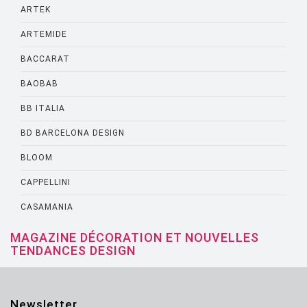
ARTEK
ARTEMIDE
BACCARAT
BAOBAB
BB ITALIA
BD BARCELONA DESIGN
BLOOM
CAPPELLINI
CASAMANIA
CASSINA
MAGAZINE DÉCORATION ET NOUVELLES
TENDANCES DESIGN
CATELLANI AND SMITH
CATTELANI AND SMITH
Newsletter
CINNA