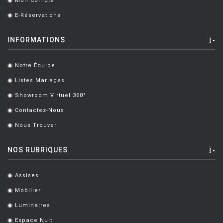
Mon Compte
.
PUNT MOBLES
E-Réservations
.
QUARTZ DESIGN
INFORMATIONS
QUARTZ MOBILIER CONTEMPORAIN
Notre Équipe
REMEMBER
.
Listes Mariages
.
RIVA
Showroom Virtuel 360°
.
SAMMODE
Contactez-Nous
.
SELETTI
Nous Trouver
.
SENTOU
NOS RUBRIQUES
SERAX
SERRALUNGA
Assises
.
Mobilier
SKITSCH
.
Luminaires
.
SLIDE
Espace Nuit