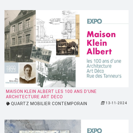
FIAM
FLOS
FLYTE
FONTANA ARTE
FOSCARINI
FRITZ HANSEN
GANDIA BLASCO
GERVASONI
GLAS ITALIA
MAISON KLEIN ALBERT LES 100 ANS D'UNE
ARCHITECTURE ART DECO
GUBI
13-11-2024
QUARTZ MOBILIER CONTEMPORAIN
HAY
HISLE