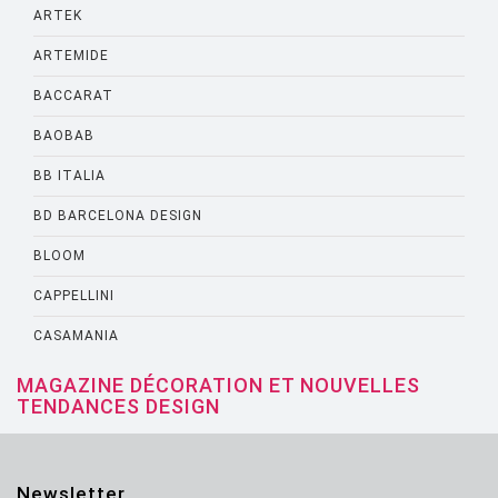
ARTEK
ARTEMIDE
BACCARAT
BAOBAB
BB ITALIA
BD BARCELONA DESIGN
BLOOM
CAPPELLINI
CASAMANIA
CASSINA
MAGAZINE DÉCORATION ET NOUVELLES
TENDANCES DESIGN
CATELLANI AND SMITH
CATTELANI AND SMITH
Newsletter
CINNA