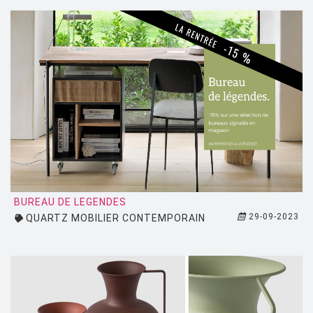
PUNT MOBLES
QUARTZ DESIGN
QUARTZ MOBILIER CONTEMPORAIN
REMEMBER
RIVA
SAMMODE
SELETTI
SENTOU
BUREAU DE LEGENDES
29-09-2023
QUARTZ MOBILIER CONTEMPORAIN
SERAX
SERRALUNGA
SKITSCH
SLIDE