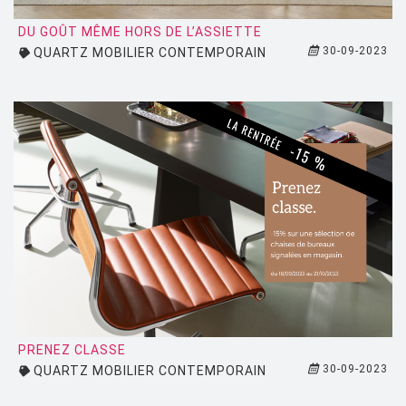
MONTANA
DU GOÛT MÊME HORS DE L’ASSIETTE
MOOG DESIGN
30-09-2023
QUARTZ MOBILIER CONTEMPORAIN
MOOOI
MOROSO
MUUTO
NEMO
NOTRE MONDE
NUOVEFORME
OLUCE
OPINION CIATTI
PETITE FRITURE
PRENEZ CLASSE
PLANIKA
30-09-2023
QUARTZ MOBILIER CONTEMPORAIN
POULSEN