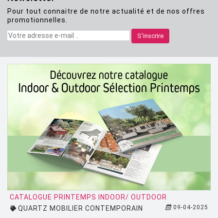
Pour tout connaitre de notre actualité et de nos offres
CLASSICON
promotionnelles.
CRASSEVIG
S'inscrire
DESALTO
DESIGN HOUSE STOCKHOLM
DRIADE
EDRA
EGO PARIS
EMU
ESTABLISHED AND SONS
ETHNICRAFT
FATBOY
CATALOGUE PRINTEMPS INDOOR/ OUTDOOR
09-04-2025
QUARTZ MOBILIER CONTEMPORAIN
FERMOB