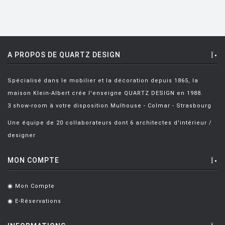
FIAM
FLOS
FLYTE
A PROPOS DE QUARTZ DESIGN
FONTANA ARTE
Spécialisé dans le mobilier et la décoration depuis 1865, la
FOSCARINI
maison Klein-Albert crée l'enseigne QUARTZ DESIGN en 1988.
FRITZ HANSEN
3 show-room à votre disposition Mulhouse - Colmar - Strasbourg
GANDIA BLASCO
Une équipe de 20 collaborateurs dont 6 architectes d'intérieur /
designer
GERVASONI
GLAS ITALIA
MON COMPTE
GUBI
Mon Compte
.
HAY
E-Réservations
.
HISLE