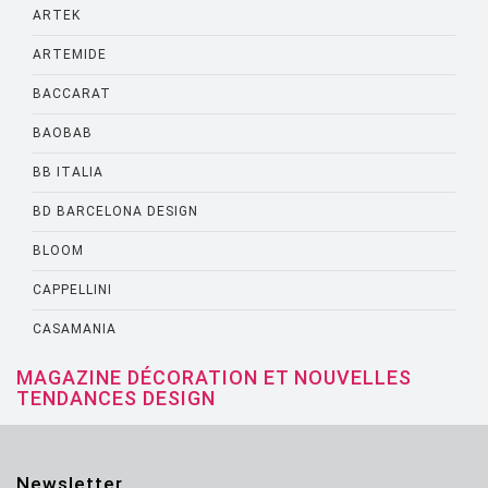
ARTEK
ARTEMIDE
BACCARAT
BAOBAB
BB ITALIA
BD BARCELONA DESIGN
BLOOM
CAPPELLINI
CASAMANIA
CASSINA
MAGAZINE DÉCORATION ET NOUVELLES
TENDANCES DESIGN
CATELLANI AND SMITH
CATTELANI AND SMITH
Newsletter
CINNA