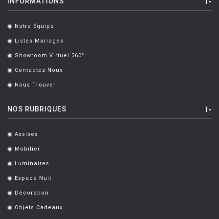
INFORMATIONS
HOUE
HÖFATS
Notre Équipe
.
INGO MAURER
Listes Mariages
.
JIELDÉ
Showroom Virtuel 360°
.
Contactez-Nous
KARTELL
.
Nous Trouver
.
KETTAL
KNOLL
NOS RUBRIQUES
KRISTALIA
Assises
.
LA CHANCE
Mobilier
.
LAPALMA
Luminaires
.
LEXON
Espace Nuit
.
Décoration
LIGNE ROSET
.
Objets Cadeaux
.
LOUIS POULSEN