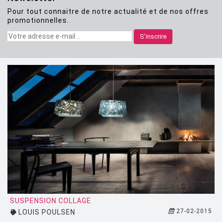
Pour tout connaitre de notre actualité et de nos offres
CLASSICON
promotionnelles.
CRASSEVIG
S'inscrire
DESALTO
DESIGN HOUSE STOCKHOLM
DRIADE
EDRA
EGO PARIS
EMU
ESTABLISHED AND SONS
ETHNICRAFT
FATBOY
SUSPENSION COLLAGE
27-02-2015
LOUIS POULSEN
FERMOB