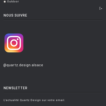
Outdoor
.
LUCE PLAN
MAGIS
NOUS SUIVRE
MAISON BERGER PARIS
MANUTTI
MARIOLUCA GIUSTI
MARTINELLI LUCE
MAXALTO
MDF
@quartz.design.alsace
MEMPHIS
MENU
NEWSLETTER
MODERN LIVING
MOLTENI
L'actualité Quartz Design sur votre email.