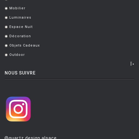
.
PUNT MOBLES
Mobilier
.
Luminaires
.
QUARTZ DESIGN
Espace Nuit
.
QUARTZ MOBILIER CONTEMPORAIN
Décoration
.
REMEMBER
Objets Cadeaux
.
RIVA
Outdoor
.
SAMMODE
NOUS SUIVRE
SELETTI
SENTOU
SERAX
SERRALUNGA
SKITSCH
SLIDE
@quartz.design.alsace