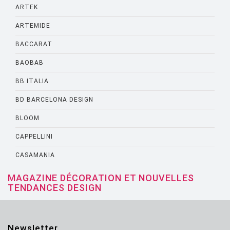
ARTEK
ARTEMIDE
BACCARAT
BAOBAB
BB ITALIA
BD BARCELONA DESIGN
BLOOM
CAPPELLINI
CASAMANIA
CASSINA
MAGAZINE DÉCORATION ET NOUVELLES
TENDANCES DESIGN
CATELLANI AND SMITH
CATTELANI AND SMITH
Newsletter
CINNA