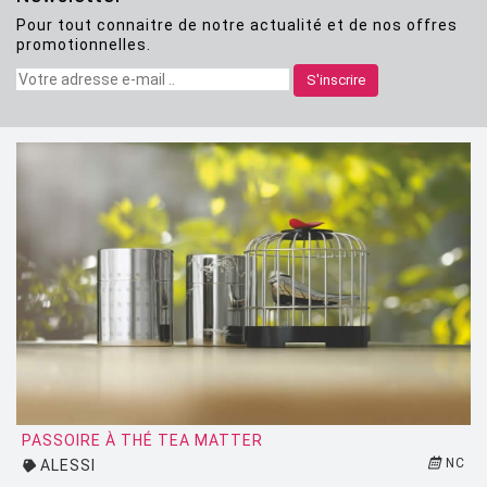
Pour tout connaitre de notre actualité et de nos offres
CLASSICON
promotionnelles.
CRASSEVIG
S'inscrire
DESALTO
DESIGN HOUSE STOCKHOLM
DRIADE
EDRA
EGO PARIS
EMU
ESTABLISHED AND SONS
ETHNICRAFT
FATBOY
PASSOIRE À THÉ TEA MATTER
NC
ALESSI
FERMOB