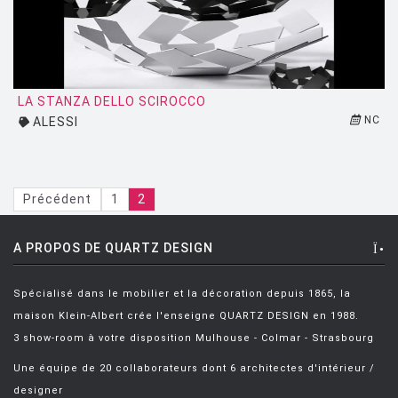
LUCE PLAN
MAGIS
MAISON BERGER PARIS
LA STANZA DELLO SCIROCCO
MANUTTI
NC
ALESSI
MARIOLUCA GIUSTI
MARTINELLI LUCE
Précédent
1
2
MAXALTO
MDF
A PROPOS DE QUARTZ DESIGN
MEMPHIS
Spécialisé dans le mobilier et la décoration depuis 1865, la
MENU
maison Klein-Albert crée l'enseigne QUARTZ DESIGN en 1988.
3 show-room à votre disposition Mulhouse - Colmar - Strasbourg
MODERN LIVING
Une équipe de 20 collaborateurs dont 6 architectes d'intérieur /
MOLTENI
designer