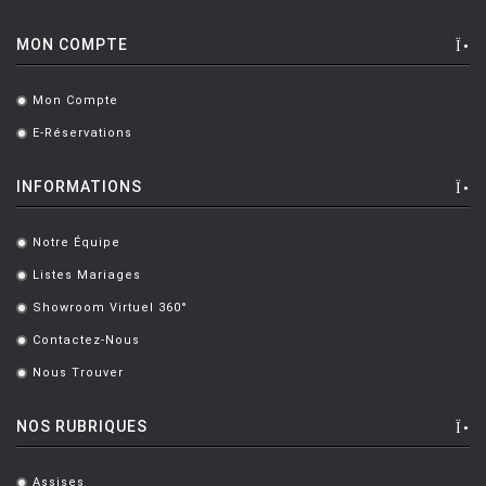
MONTANA
MON COMPTE
MOOG DESIGN
MOOOI
Mon Compte
.
MOROSO
E-Réservations
.
MUUTO
INFORMATIONS
NEMO
NOTRE MONDE
Notre Équipe
.
Listes Mariages
NUOVEFORME
.
Showroom Virtuel 360°
.
OLUCE
Contactez-Nous
.
OPINION CIATTI
Nous Trouver
.
PETITE FRITURE
NOS RUBRIQUES
PLANIKA
POULSEN
Assises