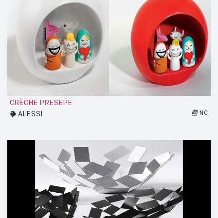
HOUE
HÖFATS
INGO MAURER
JIELDÉ
KARTELL
KETTAL
CRÈCHE PRESEPE
KNOLL
NC
ALESSI
KRISTALIA
LA CHANCE
LAPALMA
LEXON
LIGNE ROSET
LOUIS POULSEN