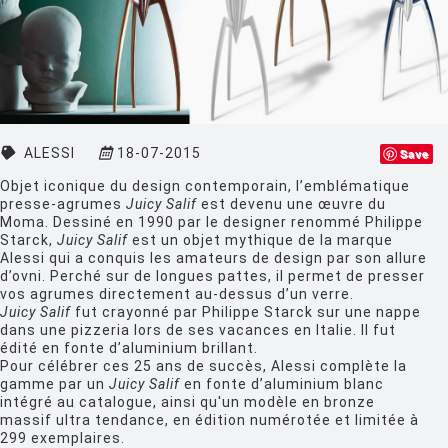
CLASSICON
CRASSEVIG
DESALTO
DESIGN HOUSE STOCKHOLM
ALESSI
18-07-2015
Save
DRIADE
Objet iconique du design contemporain, l’emblématique
presse-agrumes
Juicy Salif
est devenu une œuvre du
EDRA
Moma. Dessiné en 1990 par le designer renommé Philippe
Starck,
Juicy Salif
est un objet mythique de la marque
EGO PARIS
Alessi qui a conquis les amateurs de design par son allure
d’ovni. Perché sur de longues pattes, il permet de presser
EMU
vos agrumes directement au-dessus d’un verre.
Juicy Salif
fut crayonné par Philippe Starck sur une nappe
ESTABLISHED AND SONS
dans une pizzeria lors de ses vacances en Italie. Il fut
édité en fonte d’aluminium brillant.
ETHNICRAFT
Pour célébrer ces 25 ans de succès, Alessi complète la
gamme par un
Juicy Salif
en fonte d’aluminium blanc
FATBOY
intégré au catalogue, ainsi qu'un modèle en bronze
massif ultra tendance, en édition numérotée et limitée à
FERMOB
299 exemplaires.