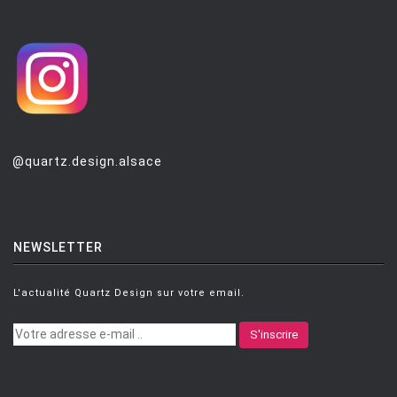
MONTANA
MOOG DESIGN
MOOOI
MOROSO
MUUTO
@quartz.design.alsace
NEMO
NOTRE MONDE
NUOVEFORME
NEWSLETTER
OLUCE
OPINION CIATTI
L'actualité Quartz Design sur votre email.
PETITE FRITURE
S'inscrire
PLANIKA
POULSEN