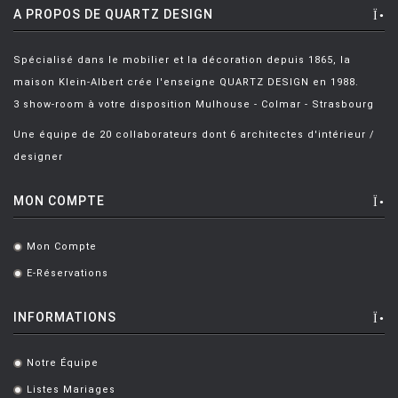
HOUE
A PROPOS DE QUARTZ DESIGN
HÖFATS
Spécialisé dans le mobilier et la décoration depuis 1865, la
INGO MAURER
maison Klein-Albert crée l'enseigne QUARTZ DESIGN en 1988.
JIELDÉ
3 show-room à votre disposition Mulhouse - Colmar - Strasbourg
KARTELL
Une équipe de 20 collaborateurs dont 6 architectes d'intérieur /
designer
KETTAL
KNOLL
MON COMPTE
KRISTALIA
Mon Compte
.
LA CHANCE
E-Réservations
.
LAPALMA
INFORMATIONS
LEXON
LIGNE ROSET
Notre Équipe
.
LOUIS POULSEN
Listes Mariages
.