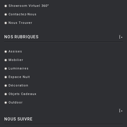
Showroom Virtuel 360°
LUCE PLAN
.
Contactez-Nous
.
MAGIS
Nous Trouver
.
MAISON BERGER PARIS
NOS RUBRIQUES
MANUTTI
MARIOLUCA GIUSTI
Assises
.
MARTINELLI LUCE
Mobilier
.
MAXALTO
Luminaires
.
Espace Nuit
MDF
.
Décoration
.
MEMPHIS
Objets Cadeaux
.
MENU
Outdoor
.
MODERN LIVING
MOLTENI
NOUS SUIVRE