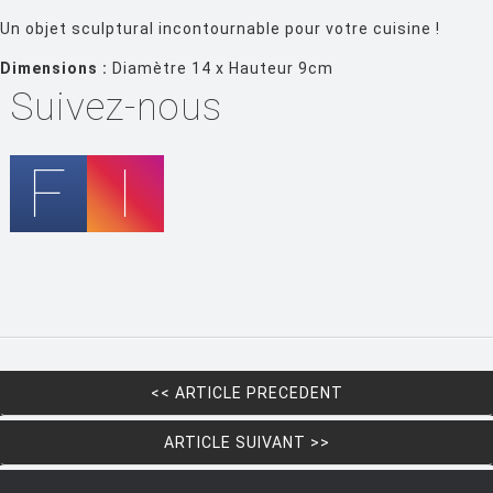
FIAM
Un objet sculptural incontournable pour votre cuisine !
FLOS
Dimensions :
Diamètre 14 x Hauteur 9cm
Suivez-nous
FLYTE
FONTANA ARTE
FOSCARINI
FRITZ HANSEN
GANDIA BLASCO
GERVASONI
GLAS ITALIA
GUBI
<< ARTICLE PRECEDENT
HAY
ARTICLE SUIVANT >>
HISLE