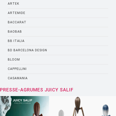
ARTEK
ARTEMIDE
BACCARAT
BAOBAB
BB ITALIA
BD BARCELONA DESIGN
BLOOM
CAPPELLINI
CASAMANIA
CASSINA
PRESSE-AGRUMES JUICY SALIF
CATELLANI AND SMITH
CATTELANI AND SMITH
CINNA