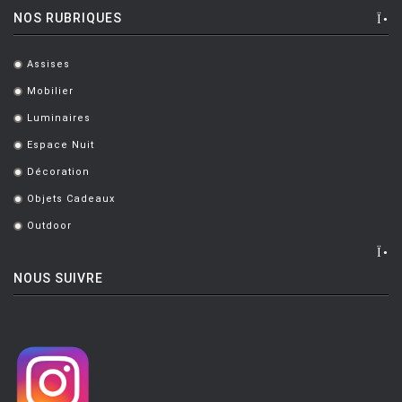
NOS RUBRIQUES
PUNT MOBLES
QUARTZ DESIGN
Assises
.
QUARTZ MOBILIER CONTEMPORAIN
Mobilier
.
Luminaires
REMEMBER
.
Espace Nuit
.
RIVA
Décoration
.
SAMMODE
Objets Cadeaux
.
SELETTI
Outdoor
.
SENTOU
NOUS SUIVRE
SERAX
SERRALUNGA
SKITSCH
SLIDE