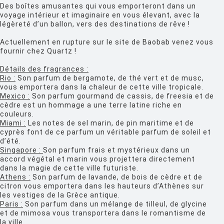
Des boîtes amusantes qui vous emporteront dans un
FIAM
voyage intérieur et imaginaire en vous élevant, avec la
légèreté d’un ballon, vers des destinations de rêve !
FLOS
Actuellement en rupture sur le site de Baobab venez vous
FLYTE
fournir chez Quartz !
FONTANA ARTE
Détails des fragrances :
Rio :
Son parfum de bergamote, de thé vert et de musc,
FOSCARINI
vous emportera dans la chaleur de cette ville tropicale.
Mexico :
Son parfum gourmand de cassis, de freesia et de
FRITZ HANSEN
cèdre est un hommage a une terre latine riche en
couleurs.
GANDIA BLASCO
Miami :
Les notes de sel marin, de pin maritime et de
cyprès font de ce parfum un véritable parfum de soleil et
GERVASONI
d’été.
Singapore :
Son parfum frais et mystérieux dans un
GLAS ITALIA
accord végétal et marin vous projettera directement
dans la magie de cette ville futuriste.
GUBI
Athens :
Son parfum de lavande, de bois de cèdre et de
citron vous emportera dans les hauteurs d’Athènes sur
HAY
les vestiges de la Grèce antique.
Paris :
Son parfum dans un mélange de tilleul, de glycine
HISLE
et de mimosa vous transportera dans le romantisme de
la ville.