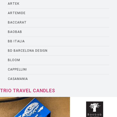
ARTEK
ARTEMIDE
BACCARAT
BAOBAB
BB ITALIA
BD BARCELONA DESIGN
BLOOM
CAPPELLINI
CASAMANIA
CASSINA
TRIO TRAVEL CANDLES
CATELLANI AND SMITH
CATTELANI AND SMITH
CINNA