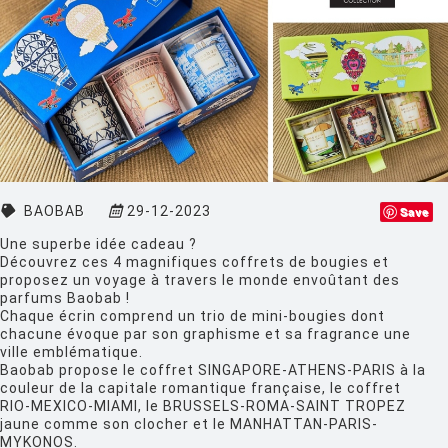
CLASSICON
CRASSEVIG
DESALTO
DESIGN HOUSE STOCKHOLM
DRIADE
BAOBAB
29-12-2023
Save
EDRA
Une superbe idée cadeau ?
EGO PARIS
Découvrez ces 4 magnifiques coffrets de bougies et
proposez un voyage à travers le monde envoûtant des
EMU
parfums Baobab !
Chaque écrin comprend un trio de mini-bougies dont
ESTABLISHED AND SONS
chacune évoque par son graphisme et sa fragrance une
ville emblématique.
ETHNICRAFT
Baobab propose le coffret SINGAPORE-ATHENS-PARIS à la
couleur de la capitale romantique française, le coffret
FATBOY
RIO-MEXICO-MIAMI, le BRUSSELS-ROMA-SAINT TROPEZ
jaune comme son clocher et le MANHATTAN-PARIS-
FERMOB
MYKONOS.