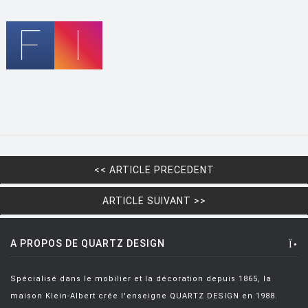
LUCE PLAN
MAGIS
MAISON BERGER PARIS
MANUTTI
MARIOLUCA GIUSTI
MARTINELLI LUCE
MAXALTO
<< ARTICLE PRECEDENT
MDF
ARTICLE SUIVANT >>
MEMPHIS
MENU
A PROPOS DE QUARTZ DESIGN
MODERN LIVING
Spécialisé dans le mobilier et la décoration depuis 1865, la
MOLTENI
maison Klein-Albert crée l'enseigne QUARTZ DESIGN en 1988.