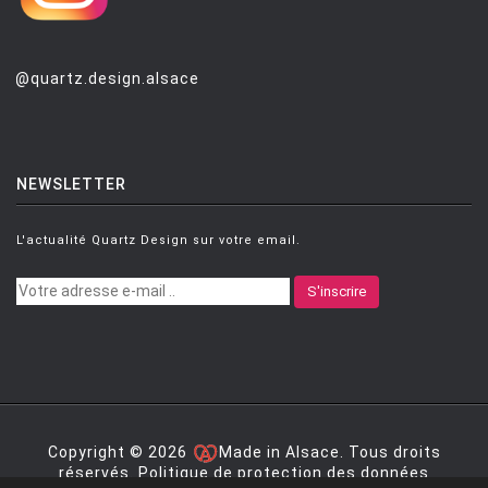
TALENTI
TOLIX
@quartz.design.alsace
TOM DIXON
TREKU
TRIBU
NEWSLETTER
UMASQU
L'actualité Quartz Design sur votre email.
UMBRA
VERPAN
S'inscrire
VITRA
VLAEMYNCK
VONDOM
ZAFFERANO
Copyright © 2026
Made in Alsace. Tous droits
réservés.
Politique de protection des données
ZANOTTA