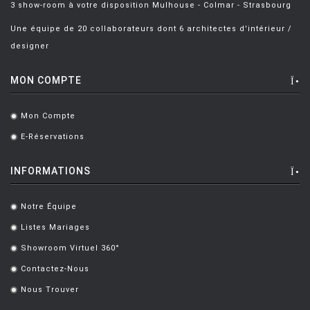
MONTANA
3 show-room à votre disposition Mulhouse - Colmar - Strasbourg
Une équipe de 20 collaborateurs dont 6 architectes d'intérieur /
MOOG DESIGN
designer
MOOOI
MOROSO
MON COMPTE
MUUTO
Mon Compte
.
NEMO
E-Réservations
.
NOTRE MONDE
INFORMATIONS
NUOVEFORME
OLUCE
Notre Équipe
.
Listes Mariages
OPINION CIATTI
.
Showroom Virtuel 360°
.
PETITE FRITURE
Contactez-Nous
.
PLANIKA
Nous Trouver
.
POULSEN