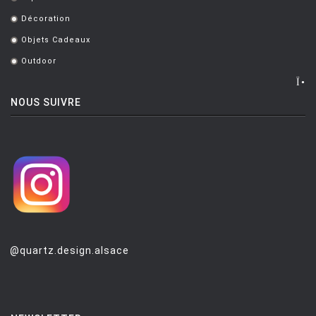
.
MONTANA
Décoration
.
Objets Cadeaux
.
MOOG DESIGN
Outdoor
.
MOOOI
MOROSO
NOUS SUIVRE
MUUTO
NEMO
NOTRE MONDE
NUOVEFORME
OLUCE
OPINION CIATTI
@quartz.design.alsace
PETITE FRITURE
PLANIKA