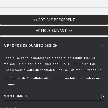
HOUE
HÖFATS
<< ARTICLE PRECEDENT
INGO MAURER
ARTICLE SUIVANT >>
JIELDÉ
KARTELL
A PROPOS DE QUARTZ DESIGN
KETTAL
KNOLL
Spécialisé dans le mobilier et la décoration depuis 1865, la
maison Klein-Albert crée l'enseigne QUARTZ DESIGN en 1988.
KRISTALIA
3 show-room à votre disposition Mulhouse - Colmar - Strasbourg
LA CHANCE
Une équipe de 20 collaborateurs dont 6 architectes d'intérieur /
LAPALMA
designer
LEXON
MON COMPTE
LIGNE ROSET