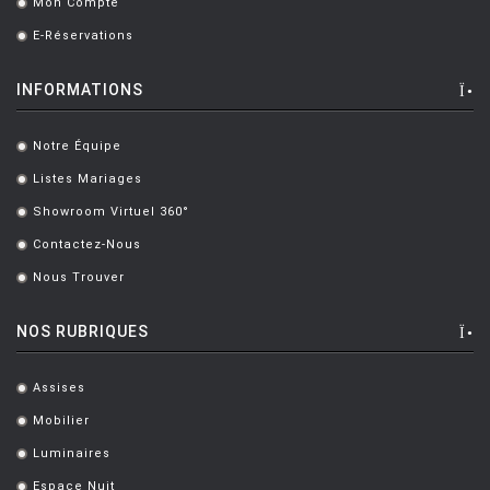
Mon Compte
LOUIS POULSEN
.
E-Réservations
.
LUCE PLAN
MAGIS
INFORMATIONS
MAISON BERGER PARIS
Notre Équipe
.
MANUTTI
Listes Mariages
.
MARIOLUCA GIUSTI
Showroom Virtuel 360°
.
MARTINELLI LUCE
Contactez-Nous
.
Nous Trouver
MAXALTO
.
MDF
NOS RUBRIQUES
MEMPHIS
Assises
.
MENU
Mobilier
.
MODERN LIVING
Luminaires
.
MOLTENI
Espace Nuit