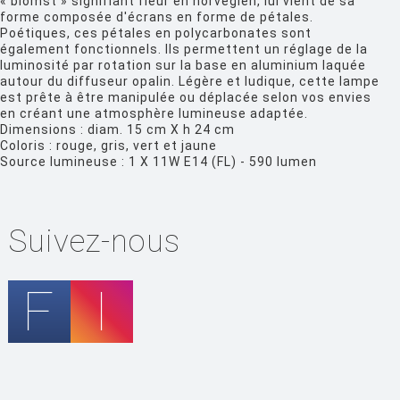
« blomst » signifiant fleur en norvégien, lui vient de sa
FERMOB
forme composée d'écrans en forme de pétales.
Poétiques, ces pétales en polycarbonates sont
FIAM
également fonctionnels. Ils permettent un réglage de la
luminosité par rotation sur la base en aluminium laquée
FLOS
autour du diffuseur opalin. Légère et ludique, cette lampe
est prête à être manipulée ou déplacée selon vos envies
FLYTE
en créant une atmosphère lumineuse adaptée.
Dimensions : diam. 15 cm X h 24 cm
FONTANA ARTE
Coloris : rouge, gris, vert et jaune
Source lumineuse : 1 X 11W E14 (FL) - 590 lumen
FOSCARINI
FRITZ HANSEN
GANDIA BLASCO
Suivez-nous
GERVASONI
GLAS ITALIA
GUBI
HAY
HISLE