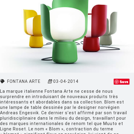
CINNA
CLASSICON
CRASSEVIG
DESALTO
DESIGN HOUSE STOCKHOLM
DRIADE
EDRA
EGO PARIS
FONTANA ARTE
03-04-2014
Save
La marque italienne Fontana Arte ne cesse de nous
EMU
surprendre en introduisant de nouveaux produits très
intéressants et abordables dans sa collection. Blom est
ESTABLISHED AND SONS
une lampe de table dessinée par le designer norvégien
Andreas Engesvik. Ce dernier s’est affirmé par son travail
ETHNICRAFT
pluridisciplinaire dans le milieu du design, travaillant pour
des marques internationales de renom tel que Muuto et
FATBOY
Ligne Roset. Le nom « Blom », contraction du terme