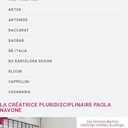
ARTEK
ARTEMIDE
BACCARAT
BAOBAB
BB ITALIA
BD BARCELONA DESIGN
BLOOM
CAPPELLINI
CASAMANIA
CASSINA
LA CRÉATRICE PLURIDISCIPLINAIRE PAOLA
NAVONE
CATELLANI AND SMITH
CATTELANI AND SMITH