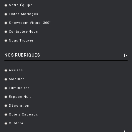
Notre Équipe
.
MONTANA
Listes Mariages
.
MOOG DESIGN
Showroom Virtuel 360°
.
MOOOI
Contactez-Nous
.
MOROSO
Nous Trouver
.
MUUTO
NOS RUBRIQUES
NEMO
Assises
NOTRE MONDE
.
Mobilier
.
NUOVEFORME
Luminaires
.
OLUCE
Espace Nuit
.
OPINION CIATTI
Décoration
.
PETITE FRITURE
Objets Cadeaux
.
Outdoor
PLANIKA
.