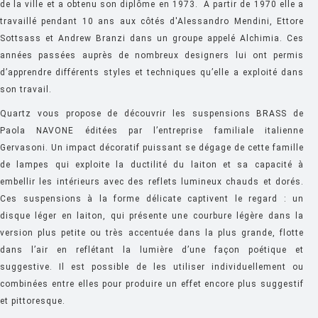
FERMOB
de la ville et a obtenu son diplôme en 1973. A partir de 1970 elle a
travaillé pendant 10 ans aux côtés d'Alessandro Mendini, Ettore
FIAM
Sottsass et Andrew Branzi dans un groupe appelé Alchimia. Ces
FLOS
années passées auprès de nombreux designers lui ont permis
d’apprendre différents styles et techniques qu’elle a exploité dans
FLYTE
son travail.
FONTANA ARTE
Quartz vous propose de découvrir les suspensions
BRASS
de
FOSCARINI
Paola NAVONE éditées par l’entreprise familiale italienne
Gervasoni. Un impact décoratif puissant se dégage de cette famille
FRITZ HANSEN
de lampes qui exploite la ductilité du laiton et sa capacité à
GANDIA BLASCO
embellir les intérieurs avec des reflets lumineux chauds et dorés.
Ces suspensions à la forme délicate captivent le regard : un
GERVASONI
disque léger en laiton, qui présente une courbure légère dans la
GLAS ITALIA
version plus petite ou très accentuée dans la plus grande, flotte
dans l’air en reflétant la lumière d’une façon poétique et
GUBI
suggestive. Il est possible de les utiliser individuellement ou
HAY
combinées entre elles pour produire un effet encore plus suggestif
et pittoresque.
HISLE