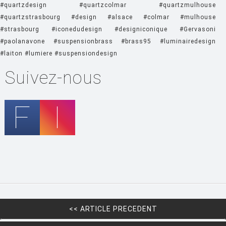
#quartzdesign #quartzcolmar #quartzmulhouse
HOUE
#quartzstrasbourg #design #alsace #colmar #mulhouse
#strasbourg #iconedudesign #designiconique #Gervasoni
HÖFATS
#paolanavone #suspensionbrass #brass95 #luminairedesign
INGO MAURER
#laiton #lumiere #suspensiondesign
JIELDÉ
Suivez-nous
KARTELL
KETTAL
KNOLL
KRISTALIA
LA CHANCE
LAPALMA
LEXON
<< ARTICLE PRECEDENT
LIGNE ROSET