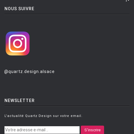
POULSEN
NOUS SUIVRE
PUNT MOBLES
QUARTZ DESIGN
QUARTZ MOBILIER CONTEMPORAIN
REMEMBER
RIVA
SAMMODE
@quartz.design.alsace
SELETTI
SENTOU
SERAX
NEWSLETTER
SERRALUNGA
L'actualité Quartz Design sur votre email.
SKITSCH
S'inscrire
SLIDE