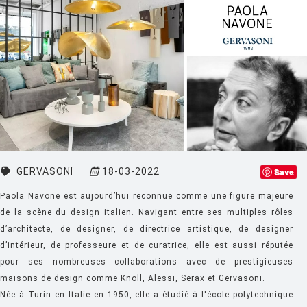
CINNA
CLASSICON
CRASSEVIG
DESALTO
DESIGN HOUSE STOCKHOLM
DRIADE
EDRA
GERVASONI
18-03-2022
Save
EGO PARIS
Paola Navone est aujourd’hui reconnue comme une figure majeure
EMU
de la scène du design italien. Navigant entre ses multiples rôles
d’architecte, de designer, de directrice artistique, de designer
ESTABLISHED AND SONS
d’intérieur, de professeure et de curatrice, elle est aussi réputée
ETHNICRAFT
pour ses nombreuses collaborations avec de prestigieuses
maisons de design comme Knoll, Alessi, Serax et Gervasoni.
FATBOY
Née à Turin en Italie en 1950, elle a étudié à l'école polytechnique