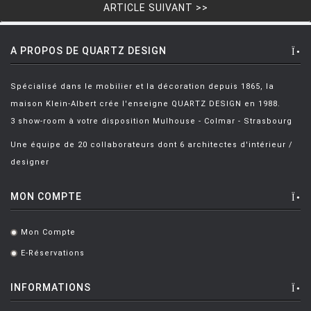
LOUIS POULSEN
ARTICLE SUIVANT >>
LUCE PLAN
A PROPOS DE QUARTZ DESIGN
MAGIS
MAISON BERGER PARIS
Spécialisé dans le mobilier et la décoration depuis 1865, la
maison Klein-Albert crée l'enseigne QUARTZ DESIGN en 1988.
MANUTTI
3 show-room à votre disposition Mulhouse - Colmar - Strasbourg
MARIOLUCA GIUSTI
Une équipe de 20 collaborateurs dont 6 architectes d'intérieur /
MARTINELLI LUCE
designer
MAXALTO
MON COMPTE
MDF
MEMPHIS
Mon Compte
.
E-Réservations
MENU
.
MODERN LIVING
INFORMATIONS
MOLTENI