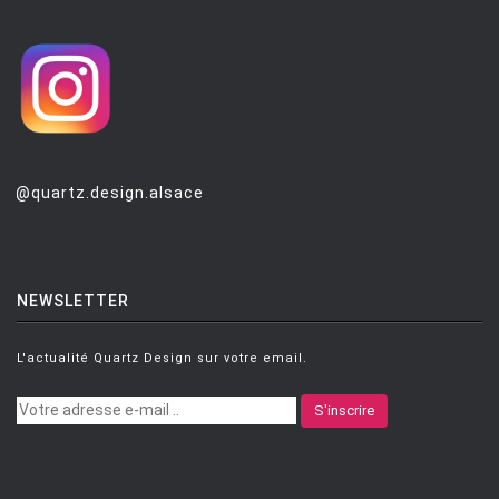
MONTANA
MOOG DESIGN
MOOOI
MOROSO
MUUTO
@quartz.design.alsace
NEMO
NOTRE MONDE
NUOVEFORME
NEWSLETTER
OLUCE
L'actualité Quartz Design sur votre email.
OPINION CIATTI
PETITE FRITURE
S'inscrire
PLANIKA
POULSEN