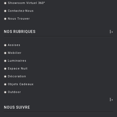
Showroom Virtuel 360°
.
LUCE PLAN
Contactez-Nous
.
MAGIS
Nous Trouver
.
MAISON BERGER PARIS
NOS RUBRIQUES
MANUTTI
MARIOLUCA GIUSTI
Assises
.
MARTINELLI LUCE
Mobilier
.
Luminaires
.
MAXALTO
Espace Nuit
.
MDF
Décoration
.
MEMPHIS
Objets Cadeaux
.
MENU
Outdoor
.
MODERN LIVING
NOUS SUIVRE
MOLTENI