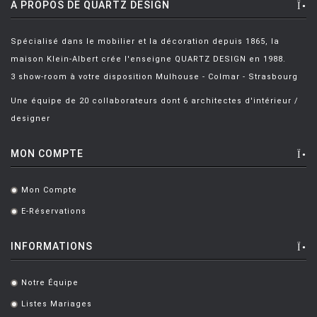
HOUE
A PROPOS DE QUARTZ DESIGN
HÖFATS
Spécialisé dans le mobilier et la décoration depuis 1865, la
INGO MAURER
maison Klein-Albert crée l'enseigne QUARTZ DESIGN en 1988.
3 show-room à votre disposition Mulhouse - Colmar - Strasbourg
JIELDÉ
Une équipe de 20 collaborateurs dont 6 architectes d'intérieur /
KARTELL
designer
KETTAL
MON COMPTE
KNOLL
KRISTALIA
Mon Compte
.
LA CHANCE
E-Réservations
.
LAPALMA
INFORMATIONS
LEXON
LIGNE ROSET
Notre Équipe
.
Listes Mariages
LOUIS POULSEN
.