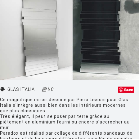
CLASSICON
CRASSEVIG
DESALTO
DESIGN HOUSE STOCKHOLM
DRIADE
EDRA
EGO PARIS
EMU
GLAS ITALIA
NC
Save
Ce magnifique miroir dessiné par Piero Lissoni pour Glas
ESTABLISHED AND SONS
Italia s'intègre aussi bien dans les intérieurs modernes
que plus classiques.
ETHNICRAFT
Très élégant, il peut se poser par terre grâce au
piètement en aluminium fourni ou encore s'accrocher au
FATBOY
mur.
Paradox est réalisé par collage de différents bandeaux de
FERMOB
hauteurs et de longueurs différentes, accolés de manière