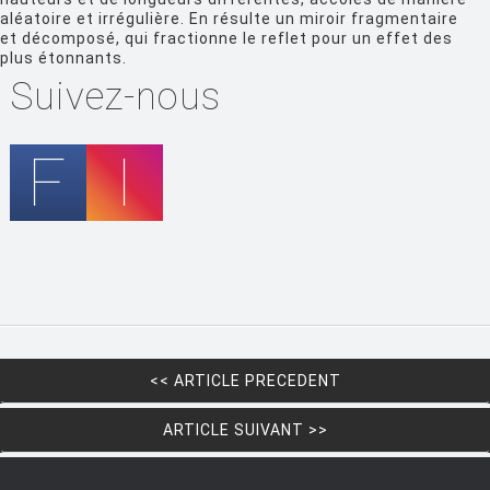
aléatoire et irrégulière. En résulte un miroir fragmentaire
FIAM
et décomposé, qui fractionne le reflet pour un effet des
plus étonnants.
FLOS
Suivez-nous
FLYTE
FONTANA ARTE
FOSCARINI
FRITZ HANSEN
GANDIA BLASCO
GERVASONI
GLAS ITALIA
GUBI
<< ARTICLE PRECEDENT
HAY
ARTICLE SUIVANT >>
HISLE