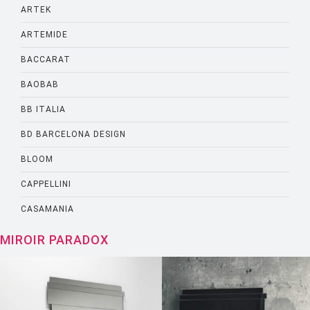
ARTEK
ARTEMIDE
BACCARAT
BAOBAB
BB ITALIA
BD BARCELONA DESIGN
BLOOM
CAPPELLINI
CASAMANIA
CASSINA
MIROIR PARADOX
CATELLANI AND SMITH
CATTELANI AND SMITH
CINNA