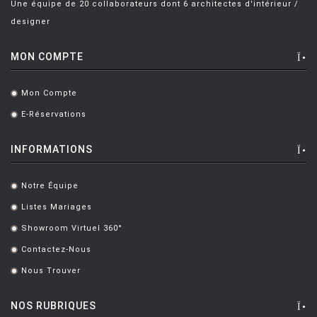
Une équipe de 20 collaborateurs dont 6 architectes d'intérieur /
LUCE PLAN
designer
MAGIS
MON COMPTE
MAISON BERGER PARIS
MANUTTI
Mon Compte
.
E-Réservations
MARIOLUCA GIUSTI
.
MARTINELLI LUCE
INFORMATIONS
MAXALTO
Notre Équipe
.
MDF
Listes Mariages
.
MEMPHIS
Showroom Virtuel 360°
.
MENU
Contactez-Nous
.
MODERN LIVING
Nous Trouver
.
MOLTENI
NOS RUBRIQUES