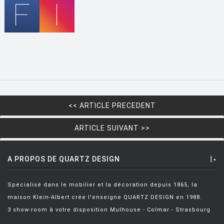
HOUE
HÖFATS
INGO MAURER
JIELDÉ
KARTELL
KETTAL
<< ARTICLE PRECEDENT
KNOLL
KRISTALIA
ARTICLE SUIVANT >>
LA CHANCE
A PROPOS DE QUARTZ DESIGN
LAPALMA
LEXON
Spécialisé dans le mobilier et la décoration depuis 1865, la
maison Klein-Albert crée l'enseigne QUARTZ DESIGN en 1988.
LIGNE ROSET
3 show-room à votre disposition Mulhouse - Colmar - Strasbourg
LOUIS POULSEN