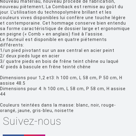
Nouveau matériau, nouveau procédé de fabrication,
FIAM
nouveau piètement; La Comback est remise au goût du
jour. L'utilisation du technopolymère brillant et les
FLOS
couleurs vives disponibles lui confère une touche légère
et contemporaine. Cet hommage conserve bien entendu
FLYTE
sa forme caractéristique de dossier large et ergonomique
en peigne (« Comb » en anglais) fixé à l'assise.
FONTANA ARTE
Le fauteuil est disponible en quatre piétements
différents:
FOSCARINI
1/un pied pivotant sur un axe central en acier peint
2/ deux pieds luge en acier
FRITZ HANSEN
3/ quatre pieds en bois de frêne teint chêne ou laqué
4/ pieds à bascule en frêne teinté chêne
GANDIA BLASCO
Dimensions pour 1,2 et3: h 100 cm, L 58 cm, P 50 cm, H
GERVASONI
assise 48.5
Dimensions pour 4: h 100 cm, L 58 cm, P 58 cm, H assise
GLAS ITALIA
44
GUBI
Couleurs teintées dans la masse: blanc, noir, rouge-
orangé, jaune, gris-bleu, noisette
HAY
Suivez-nous
HISLE