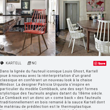
CLASSICON
CRASSEVIG
DESALTO
DESIGN HOUSE STOCKHOLM
DRIADE
EDRA
EGO PARIS
KARTELL
NC
Save
EMU
Dans la lignée du fauteuil iconique Louis Ghost, Kartell
joue à nouveau avec la réinterprétation d'un grand
ESTABLISHED AND SONS
classique en conférant un nouveau look à la chaise
Windsor. La designer Patricia Urquiola s'inspire en
ETHNICRAFT
particulier du modèle Combback, une des sept formes
stylistique des fauteuils anglais datant du 18ème siècle.
FATBOY
Le Comback est un donc un « come back » des fauteuils
traditionnellement en bois remanié à la sauce Kartell dont
FERMOB
le matériau de prédilection est le thermoplastique.