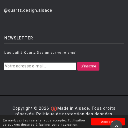
PUNT MOBLES
@quartz.design.alsace
QUARTZ DESIGN
QUARTZ MOBILIER CONTEMPORAIN
NEWSLETTER
REMEMBER
RIVA
L'actualité Quartz Design sur votre email.
SAMMODE
S'inscrire
SELETTI
SENTOU
SERAX
SERRALUNGA
Copyright © 2026
Made in Alsace. Tous droits
SKITSCH
réservés.
Politique de protection des données
personnelles
|
Mentions légales
|
Conditions générales
En naviguant sur ce site, vous acceptez l'utilisation
SLIDE
Accepter
de vente
de cookies destinés à faciliter votre navigation.