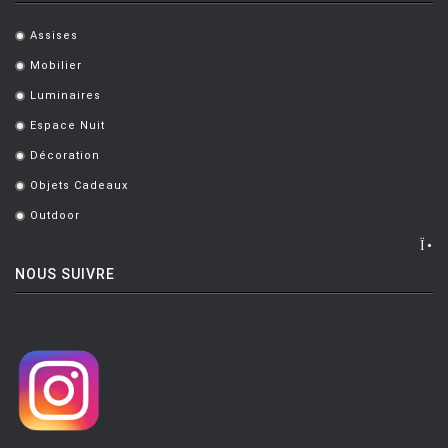
MONTANA
Assises
.
MOOG DESIGN
Mobilier
.
MOOOI
Luminaires
.
MOROSO
Espace Nuit
.
MUUTO
Décoration
.
NEMO
Objets Cadeaux
.
Outdoor
.
NOTRE MONDE
NUOVEFORME
NOUS SUIVRE
OLUCE
OPINION CIATTI
PETITE FRITURE
PLANIKA
POULSEN