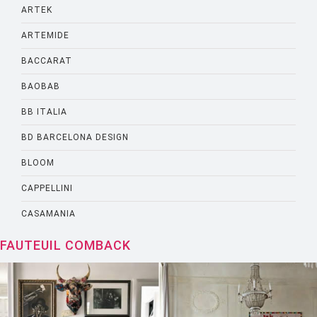
ARTEK
ARTEMIDE
BACCARAT
BAOBAB
BB ITALIA
BD BARCELONA DESIGN
BLOOM
CAPPELLINI
CASAMANIA
CASSINA
FAUTEUIL COMBACK
CATELLANI AND SMITH
CATTELANI AND SMITH
CINNA