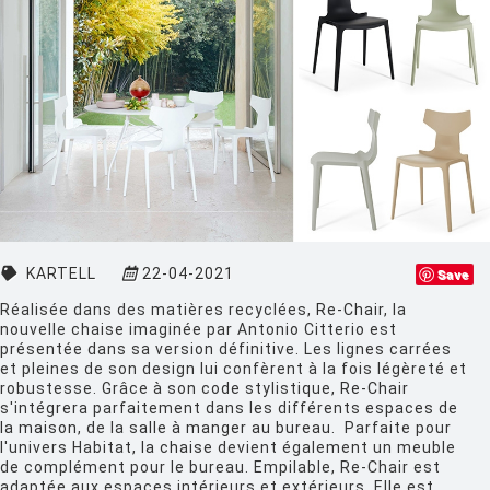
CINNA
CLASSICON
CRASSEVIG
DESALTO
DESIGN HOUSE STOCKHOLM
DRIADE
EDRA
KARTELL
22-04-2021
Save
EGO PARIS
Réalisée dans des matières recyclées,
Re-Chair
, la
nouvelle chaise imaginée par Antonio Citterio est
EMU
présentée dans sa version définitive. Les lignes carrées
et pleines de son design lui confèrent à la fois légèreté et
ESTABLISHED AND SONS
robustesse. Grâce à son code stylistique,
Re-Chair
s'intégrera parfaitement dans les différents
espaces de
ETHNICRAFT
la maison
, de la
salle à manger au bureau
. Parfaite pour
l'univers Habitat,
la chaise
devient également un meuble
FATBOY
de complément pour le bureau. Empilable, Re-Chair est
adaptée aux espaces intérieurs et extérieurs. Elle est