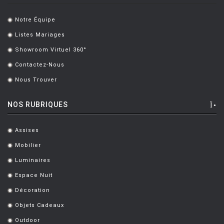
LOUIS POULSEN
Notre Équipe
LUCE PLAN
.
Listes Mariages
.
MAGIS
Showroom Virtuel 360°
.
MAISON BERGER PARIS
Contactez-Nous
.
MANUTTI
Nous Trouver
.
MARIOLUCA GIUSTI
NOS RUBRIQUES
MARTINELLI LUCE
MAXALTO
Assises
.
Mobilier
MDF
.
Luminaires
.
MEMPHIS
Espace Nuit
.
MENU
Décoration
.
MODERN LIVING
Objets Cadeaux
.
MOLTENI
Outdoor
.