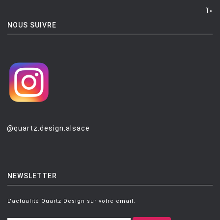
MONTANA
NOUS SUIVRE
MOOG DESIGN
MOOOI
MOROSO
MUUTO
NEMO
NOTRE MONDE
@quartz.design.alsace
NUOVEFORME
OLUCE
OPINION CIATTI
NEWSLETTER
PETITE FRITURE
L'actualité Quartz Design sur votre email.
PLANIKA