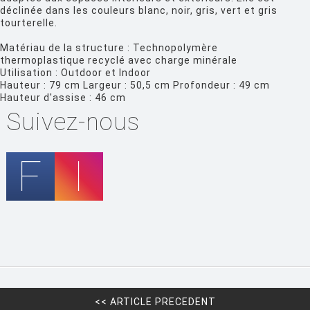
FERMOB
déclinée dans les couleurs blanc, noir, gris, vert et gris
tourterelle.
FIAM
Matériau de la structure : Technopolymère
FLOS
thermoplastique recyclé avec charge minérale
Utilisation : Outdoor et Indoor
FLYTE
Hauteur : 79 cm Largeur : 50,5 cm Profondeur : 49 cm
Hauteur d'assise : 46 cm
FONTANA ARTE
Suivez-nous
FOSCARINI
FRITZ HANSEN
GANDIA BLASCO
GERVASONI
GLAS ITALIA
GUBI
HAY
HISLE
<< ARTICLE PRECEDENT