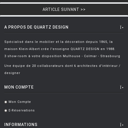
HOUE
ARTICLE SUIVANT >>
HÖFATS
A PROPOS DE QUARTZ DESIGN
INGO MAURER
JIELDÉ
Spécialisé dans le mobilier et la décoration depuis 1865, la
KARTELL
maison Klein-Albert crée l'enseigne QUARTZ DESIGN en 1988.
3 show-room à votre disposition Mulhouse - Colmar - Strasbourg
KETTAL
Une équipe de 20 collaborateurs dont 6 architectes d'intérieur /
KNOLL
designer
KRISTALIA
MON COMPTE
LA CHANCE
LAPALMA
Mon Compte
.
LEXON
E-Réservations
.
LIGNE ROSET
INFORMATIONS