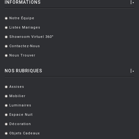
INFORMATIONS
LUCE PLAN
MAGIS
Notre Équipe
.
Listes Mariages
.
MAISON BERGER PARIS
Showroom Virtuel 360°
.
MANUTTI
Contactez-Nous
.
MARIOLUCA GIUSTI
Nous Trouver
.
MARTINELLI LUCE
NOS RUBRIQUES
MAXALTO
MDF
Assises
.
Mobilier
MEMPHIS
.
Luminaires
.
MENU
Espace Nuit
.
MODERN LIVING
Décoration
.
MOLTENI
Objets Cadeaux
.