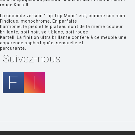
rouge Kartell
FIAM
La seconde version "Tip Top Mono" est, comme son nom
FLOS
l'indique, monochrome. En parfaite
harmonie, le pied et le plateau sont de la même couleur
FLYTE
brillante, soit noir, soit blanc, soit rouge
Kartell. La finition ultra brillante confère à ce meuble une
FONTANA ARTE
apparence sophistiquée, sensuelle et
percutante.
FOSCARINI
Suivez-nous
FRITZ HANSEN
GANDIA BLASCO
GERVASONI
GLAS ITALIA
GUBI
HAY
HISLE