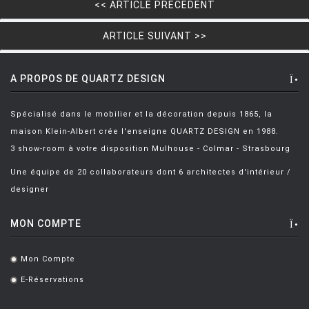
HOUE
<< ARTICLE PRECEDENT
HÖFATS
ARTICLE SUIVANT >>
INGO MAURER
JIELDÉ
A PROPOS DE QUARTZ DESIGN
KARTELL
Spécialisé dans le mobilier et la décoration depuis 1865, la
KETTAL
maison Klein-Albert crée l'enseigne QUARTZ DESIGN en 1988.
3 show-room à votre disposition Mulhouse - Colmar - Strasbourg
KNOLL
Une équipe de 20 collaborateurs dont 6 architectes d'intérieur /
KRISTALIA
designer
LA CHANCE
MON COMPTE
LAPALMA
LEXON
Mon Compte
.
LIGNE ROSET
E-Réservations
.
LOUIS POULSEN