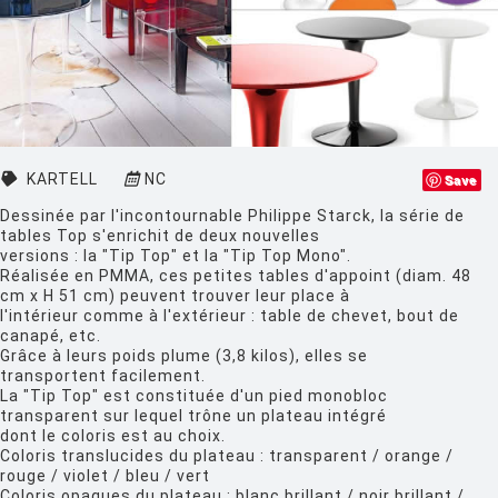
CLASSICON
CRASSEVIG
DESALTO
DESIGN HOUSE STOCKHOLM
KARTELL
NC
Save
DRIADE
Dessinée par l'incontournable Philippe Starck, la série de
tables Top s'enrichit de deux nouvelles
EDRA
versions : la "Tip Top" et la "Tip Top Mono".
Réalisée en PMMA, ces petites tables d'appoint (diam. 48
EGO PARIS
cm x H 51 cm) peuvent trouver leur place à
l'intérieur comme à l'extérieur : table de chevet, bout de
EMU
canapé, etc.
Grâce à leurs poids plume (3,8 kilos), elles se
ESTABLISHED AND SONS
transportent facilement.
La "Tip Top" est constituée d'un pied monobloc
ETHNICRAFT
transparent sur lequel trône un plateau intégré
dont le coloris est au choix.
FATBOY
Coloris translucides du plateau : transparent / orange /
rouge / violet / bleu / vert
FERMOB
Coloris opaques du plateau : blanc brillant / noir brillant /