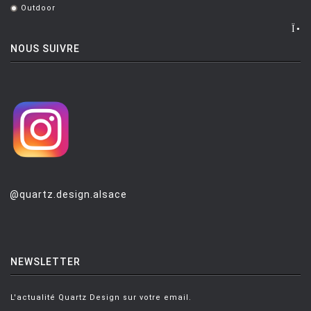
MONTANA
Outdoor
.
MOOG DESIGN
NOUS SUIVRE
MOOOI
MOROSO
MUUTO
NEMO
NOTRE MONDE
NUOVEFORME
@quartz.design.alsace
OLUCE
OPINION CIATTI
PETITE FRITURE
NEWSLETTER
PLANIKA
L'actualité Quartz Design sur votre email.
POULSEN