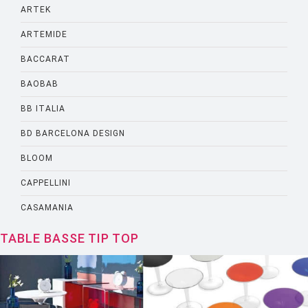
ARTEK
ARTEMIDE
BACCARAT
BAOBAB
BB ITALIA
BD BARCELONA DESIGN
BLOOM
CAPPELLINI
CASAMANIA
CASSINA
TABLE BASSE TIP TOP
CATELLANI AND SMITH
CATTELANI AND SMITH
CINNA