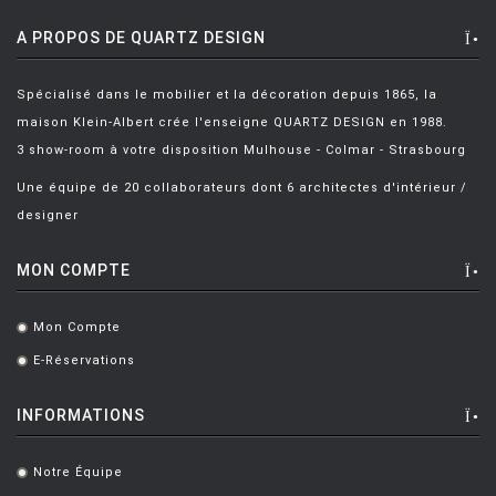
HOUE
A PROPOS DE QUARTZ DESIGN
HÖFATS
INGO MAURER
Spécialisé dans le mobilier et la décoration depuis 1865, la
JIELDÉ
maison Klein-Albert crée l'enseigne QUARTZ DESIGN en 1988.
3 show-room à votre disposition Mulhouse - Colmar - Strasbourg
KARTELL
Une équipe de 20 collaborateurs dont 6 architectes d'intérieur /
KETTAL
designer
KNOLL
MON COMPTE
KRISTALIA
LA CHANCE
Mon Compte
.
LAPALMA
E-Réservations
.
LEXON
INFORMATIONS
LIGNE ROSET
Notre Équipe
.
LOUIS POULSEN