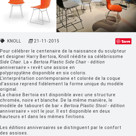
CLASSICON
CRASSEVIG
DESALTO
KNOLL
21-11-2015
Save
DESIGN HOUSE STOCKHOLM
Pour célébrer le centenaire de la naissance du sculpteur
DRIADE
et designer Harry Bertoia, Knoll réédite sa célébrissime
Side Chair
. La «
Bertoia Plastic Side Chair - édition
EDRA
anniversaire
» revêt une assise en
polypropylène disponible en six coloris.
EGO PARIS
L’interprétation contemporaine et colorée de la coque
d’assise reprend fidèlement la forme unique du modèle
EMU
original.
La chaise Bertoia est disponible avec une structure
ESTABLISHED AND SONS
chromée, noire et blanche.
De la même manière, le
modèle de tabouret de bar «
Bertoia Plastic Stool - édition
ETHNICRAFT
anniversaire
» voit le jour. Il est disponible en deux
hauteurs et dans les mêmes finitions.
FATBOY
Les
éditions anniversaires
se distinguent par le confort
FERMOB
des assises.