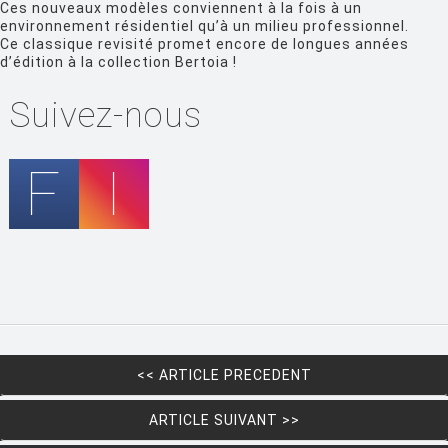
Ces nouveaux modèles conviennent à la fois à un
FIAM
environnement résidentiel qu’à un milieu professionnel.
Ce classique revisité promet encore de longues années
FLOS
d’édition à la collection Bertoia !
FLYTE
Suivez-nous
FONTANA ARTE
FOSCARINI
FRITZ HANSEN
GANDIA BLASCO
GERVASONI
GLAS ITALIA
GUBI
<< ARTICLE PRECEDENT
HAY
HISLE
ARTICLE SUIVANT >>