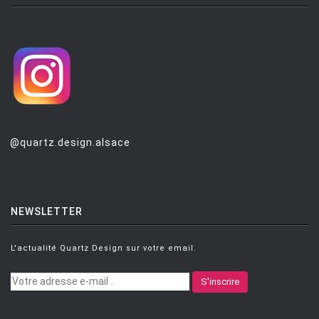
MONTANA
MOOG DESIGN
MOOOI
MOROSO
MUUTO
NEMO
@quartz.design.alsace
NOTRE MONDE
NUOVEFORME
OLUCE
NEWSLETTER
OPINION CIATTI
L'actualité Quartz Design sur votre email.
PETITE FRITURE
S'inscrire
PLANIKA
POULSEN