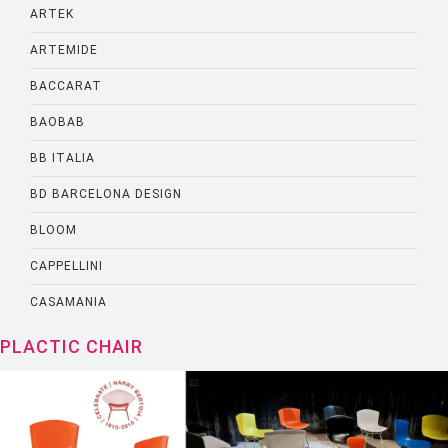
ARTEK
ARTEMIDE
BACCARAT
BAOBAB
BB ITALIA
BD BARCELONA DESIGN
BLOOM
CAPPELLINI
CASAMANIA
CASSINA
PLACTIC CHAIR
CATELLANI AND SMITH
CATTELANI AND SMITH
CINNA