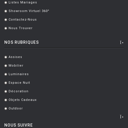
Listes Mariages
.
LUCE PLAN
Showroom Virtuel 360°
.
MAGIS
Contactez-Nous
.
MAISON BERGER PARIS
Nous Trouver
.
MANUTTI
NOS RUBRIQUES
MARIOLUCA GIUSTI
Assises
MARTINELLI LUCE
.
Mobilier
.
MAXALTO
Luminaires
.
MDF
Espace Nuit
.
MEMPHIS
Décoration
.
MENU
Objets Cadeaux
.
Outdoor
MODERN LIVING
.
MOLTENI
NOUS SUIVRE