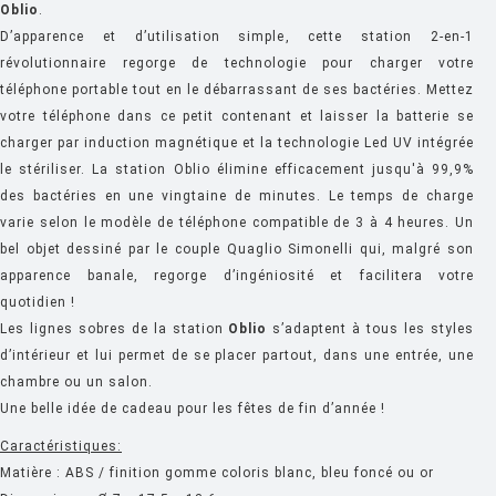
Oblio
.
FIAM
D’apparence et d’utilisation simple, cette station 2-en-1
FLOS
révolutionnaire regorge de technologie pour charger votre
téléphone portable tout en le débarrassant de ses bactéries. Mettez
FLYTE
votre téléphone dans ce petit contenant et laisser la batterie se
FONTANA ARTE
charger par induction magnétique et la technologie Led UV intégrée
le stériliser. La station Oblio élimine efficacement jusqu'à 99,9%
FOSCARINI
des bactéries en une vingtaine de minutes. Le temps de charge
FRITZ HANSEN
varie selon le modèle de téléphone compatible de 3 à 4 heures. Un
bel objet dessiné par le couple Quaglio Simonelli qui, malgré son
GANDIA BLASCO
apparence banale, regorge d’ingéniosité et facilitera votre
GERVASONI
quotidien !
Les lignes sobres de la station
Oblio
s’adaptent à tous les styles
GLAS ITALIA
d’intérieur et lui permet de se placer partout, dans une entrée, une
GUBI
chambre ou un salon.
Une belle idée de cadeau pour les fêtes de fin d’année !
HAY
Caractéristiques:
HISLE
Matière : ABS / finition gomme coloris blanc, bleu foncé ou or