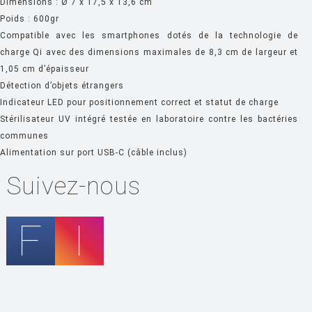
HOUE
Dimensions : Ø 7 x 17,5 x 13,6 cm
Poids : 600gr
HÖFATS
Compatible avec les smartphones dotés de la technologie de
INGO MAURER
charge Qi avec des dimensions maximales de 8,3 cm de largeur et
1,05 cm d’épaisseur
JIELDÉ
Détection d’objets étrangers
KARTELL
Indicateur LED pour positionnement correct et statut de charge
Stérilisateur UV intégré testée en laboratoire contre les bactéries
KETTAL
communes
KNOLL
Alimentation sur port USB-C (câble inclus)
KRISTALIA
Suivez-nous
LA CHANCE
LAPALMA
LEXON
LIGNE ROSET
LOUIS POULSEN