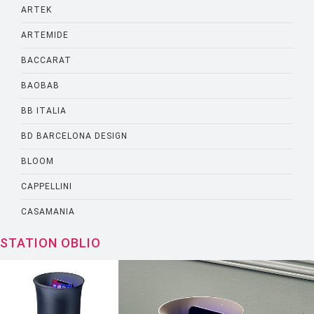
ARTEK
ARTEMIDE
BACCARAT
BAOBAB
BB ITALIA
BD BARCELONA DESIGN
BLOOM
CAPPELLINI
CASAMANIA
CASSINA
STATION OBLIO
CATELLANI AND SMITH
CATTELANI AND SMITH
CINNA