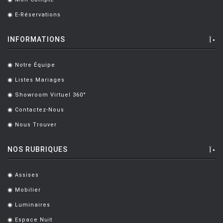
.
MONTANA
E-Réservations
.
MOOG DESIGN
MOOOI
INFORMATIONS
MOROSO
Notre Équipe
.
MUUTO
Listes Mariages
.
NEMO
Showroom Virtuel 360°
.
Contactez-Nous
NOTRE MONDE
.
Nous Trouver
.
NUOVEFORME
OLUCE
NOS RUBRIQUES
OPINION CIATTI
Assises
.
PETITE FRITURE
Mobilier
.
PLANIKA
Luminaires
.
POULSEN
Espace Nuit