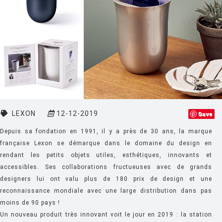
CLASSICON
CRASSEVIG
DESALTO
DESIGN HOUSE STOCKHOLM
DRIADE
EDRA
LEXON
12-12-2019
Save
EGO PARIS
Depuis sa fondation en 1991, il y a près de 30 ans, la marque
EMU
française Lexon se démarque dans le domaine du design en
rendant les petits objets utiles, esthétiques, innovants et
ESTABLISHED AND SONS
accessibles. Ses collaborations fructueuses avec de grands
ETHNICRAFT
designers lui ont valu plus de 180 prix de design et une
reconnaissance mondiale avec une large distribution dans pas
FATBOY
moins de 90 pays !
FERMOB
Un nouveau produit très innovant voit le jour en 2019 : la station