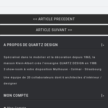
LUCE PLAN
MAGIS
<< ARTICLE PRECEDENT
MAISON BERGER PARIS
ARTICLE SUIVANT >>
MANUTTI
MARIOLUCA GIUSTI
A PROPOS DE QUARTZ DESIGN
MARTINELLI LUCE
MAXALTO
Spécialisé dans le mobilier et la décoration depuis 1865, la
maison Klein-Albert crée l'enseigne QUARTZ DESIGN en 1988.
MDF
3 show-room à votre disposition Mulhouse - Colmar - Strasbourg
MEMPHIS
Une équipe de 20 collaborateurs dont 6 architectes d'intérieur /
MENU
designer
MODERN LIVING
MON COMPTE
MOLTENI
Mon Compte