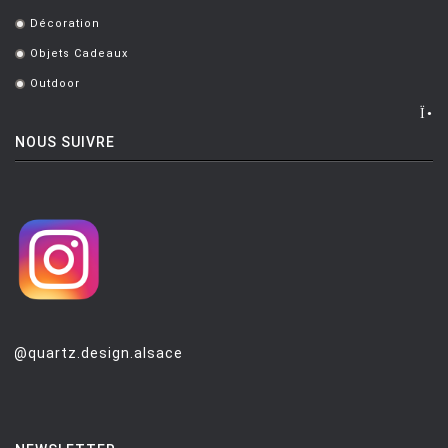
.
Décoration
PUNT MOBLES
.
Objets Cadeaux
.
QUARTZ DESIGN
Outdoor
.
QUARTZ MOBILIER CONTEMPORAIN
REMEMBER
NOUS SUIVRE
RIVA
SAMMODE
SELETTI
SENTOU
SERAX
SERRALUNGA
@quartz.design.alsace
SKITSCH
SLIDE