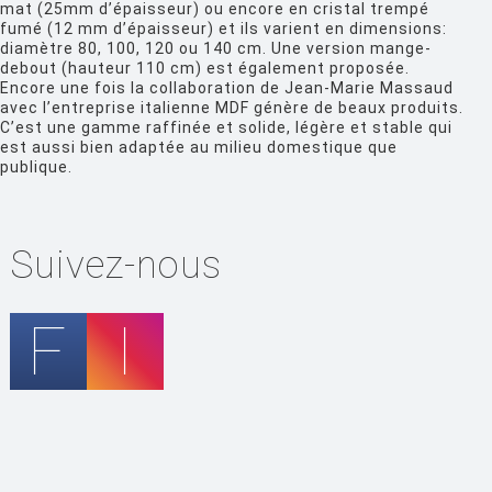
mat (25mm d’épaisseur) ou encore en cristal trempé
FIAM
fumé (12 mm d’épaisseur) et ils varient en dimensions:
diamètre 80, 100, 120 ou 140 cm. Une version mange-
FLOS
debout (hauteur 110 cm) est également proposée.
Encore une fois la collaboration de Jean-Marie Massaud
FLYTE
avec l’entreprise italienne MDF génère de beaux produits.
C’est une gamme raffinée et solide, légère et stable qui
FONTANA ARTE
est aussi bien adaptée au milieu domestique que
publique.
FOSCARINI
FRITZ HANSEN
Suivez-nous
GANDIA BLASCO
GERVASONI
GLAS ITALIA
GUBI
HAY
HISLE