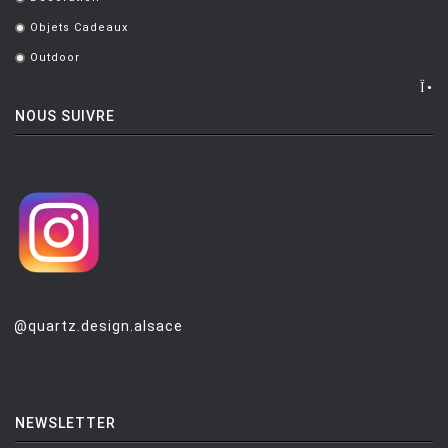
.
MONTANA
Objets Cadeaux
.
MOOG DESIGN
Outdoor
.
MOOOI
MOROSO
NOUS SUIVRE
MUUTO
NEMO
NOTRE MONDE
NUOVEFORME
OLUCE
@quartz.design.alsace
OPINION CIATTI
PETITE FRITURE
PLANIKA
NEWSLETTER
POULSEN