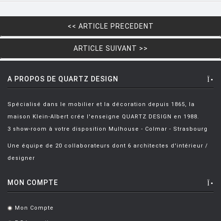
HOUE
HÖFATS
<< ARTICLE PRECEDENT
INGO MAURER
ARTICLE SUIVANT >>
JIELDÉ
KARTELL
A PROPOS DE QUARTZ DESIGN
KETTAL
Spécialisé dans le mobilier et la décoration depuis 1865, la
KNOLL
maison Klein-Albert crée l'enseigne QUARTZ DESIGN en 1988.
KRISTALIA
3 show-room à votre disposition Mulhouse - Colmar - Strasbourg
LA CHANCE
Une équipe de 20 collaborateurs dont 6 architectes d'intérieur /
designer
LAPALMA
LEXON
MON COMPTE
LIGNE ROSET
Mon Compte
.
LOUIS POULSEN