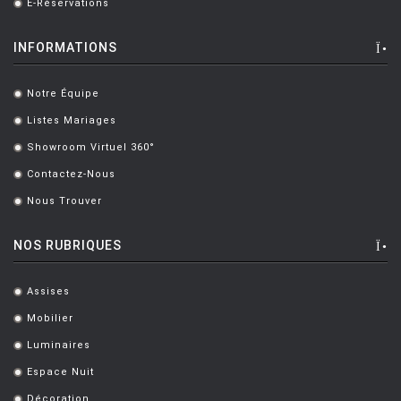
E-Réservations
.
LUCE PLAN
INFORMATIONS
MAGIS
MAISON BERGER PARIS
Notre Équipe
.
MANUTTI
Listes Mariages
.
Showroom Virtuel 360°
MARIOLUCA GIUSTI
.
Contactez-Nous
.
MARTINELLI LUCE
Nous Trouver
.
MAXALTO
NOS RUBRIQUES
MDF
MEMPHIS
Assises
.
MENU
Mobilier
.
MODERN LIVING
Luminaires
.
Espace Nuit
MOLTENI
.
Décoration