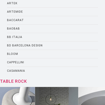
ARTEK
ARTEMIDE
BACCARAT
BAOBAB
BB ITALIA
BD BARCELONA DESIGN
BLOOM
CAPPELLINI
CASAMANIA
CASSINA
TABLE ROCK
CATELLANI AND SMITH
CATTELANI AND SMITH
CINNA