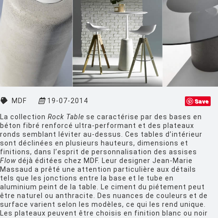
CLASSICON
CRASSEVIG
DESALTO
DESIGN HOUSE STOCKHOLM
DRIADE
MDF
19-07-2014
Save
EDRA
La collection
Rock Table
se caractérise par des bases en
EGO PARIS
béton fibré renforcé ultra-performant et des plateaux
ronds semblant léviter au-dessus. Ces tables d’intérieur
EMU
sont déclinées en plusieurs hauteurs, dimensions et
finitions, dans l’esprit de personnalisation des assises
ESTABLISHED AND SONS
Flow
déjà éditées chez MDF. Leur designer Jean-Marie
Massaud a prêté une attention particulière aux détails
ETHNICRAFT
tels que les jonctions entre la base et le tube en
aluminium peint de la table. Le ciment du piétement peut
FATBOY
être naturel ou anthracite. Des nuances de couleurs et de
surface varient selon les modèles, ce qui les rend unique.
FERMOB
Les plateaux peuvent être choisis en finition blanc ou noir