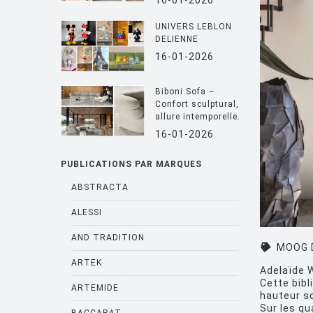
16-01-2026
UNIVERS LEBLON
DELIENNE
16-01-2026
Biboni Sofa –
Confort sculptural,
allure intemporelle.
16-01-2026
PUBLICATIONS PAR MARQUES
ABSTRACTA
ALESSI
AND TRADITION
MOOG 
ARTEK
Adelaïde W
Cette bibl
ARTEMIDE
hauteur so
Sur les qu