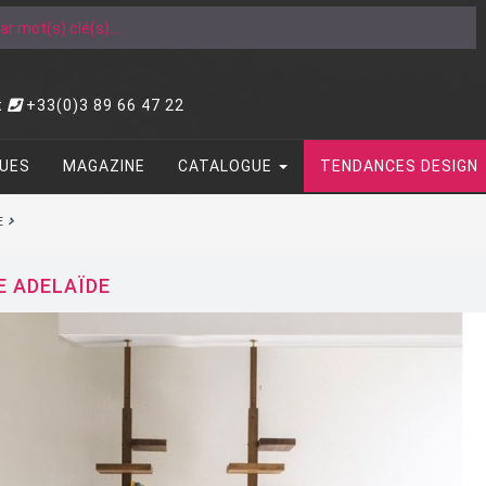
t
+33(0)3 89 66 47 22
UES
MAGAZINE
CATALOGUE
TENDANCES DESIGN
E
E ADELAÏDE