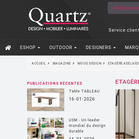
Service clien
ESHOP
OUTDOOR
DESIGNERS
MARQ
ACCUEIL
MAGAZINE
MOOG DESIGN
ETAGÈRE ADELAÏD
ETAGÈR
PUBLICATIONS RÉCENTES
Table TABLEAU
16-01-2026
USM - Un leader
mondial du design
durable