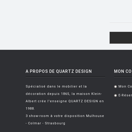
DESALTO
DESIGN HOUSE STOCKHOLM
DRIADE
EDRA
EGO PARIS
EMU
ESTABLISHED AND SONS
A PROPOS DE QUARTZ DESIGN
MON C
ETHNICRAFT
Spécialisé dans le mobilier et la
Mon C
.
FATBOY
décoration depuis 1865, la maison Klein-
E-Réser
.
Albert crée l'enseigne QUARTZ DESIGN en
FERMOB
1988.
FIAM
3 show-room à votre disposition Mulhouse
FLOS
- Colmar - Strasbourg