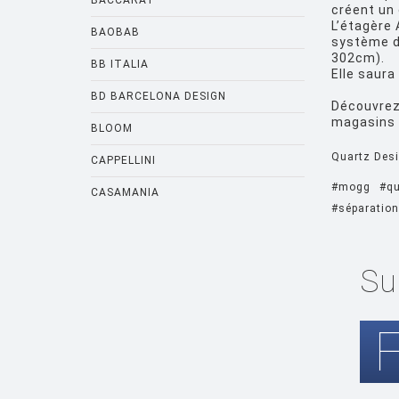
BACCARAT
créent un 
L’étagère 
BAOBAB
système d’
302cm).
BB ITALIA
Elle saura
BD BARCELONA DESIGN
Découvrez
magasins 
BLOOM
Quartz Des
CAPPELLINI
#mogg
#qu
CASAMANIA
#séparation
CASSINA
CATELLANI AND SMITH
Su
CATTELANI AND SMITH
CINNA
CLASSICON
CRASSEVIG