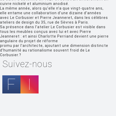
FERMOB
cuivre nickelé et aluminium anodisé.
La même année, alors qu’elle n’a que vingt-quatre ans,
FIAM
elle entame une collaboration d’une dizaine d’années
avec Le Corbusier et Pierre Jeanneret, dans les célèbres
FLOS
ateliers de design du 35, rue de Sèvres à Paris.
Sa présence dans l’atelier Le Corbusier est visible dans
FLYTE
tous les meubles conçus avec lui et avec Pierre
Jeanneret : et ainsi Charlotte Perriand devient une pierre
FONTANA ARTE
angulaire du projet de réforme
promu par l’architecte, ajoutant une dimension distincte
FOSCARINI
d’humanité au rationalisme souvent froid de Le
Corbusier.?
FRITZ HANSEN
Suivez-nous
GANDIA BLASCO
GERVASONI
GLAS ITALIA
GUBI
HAY
HISLE