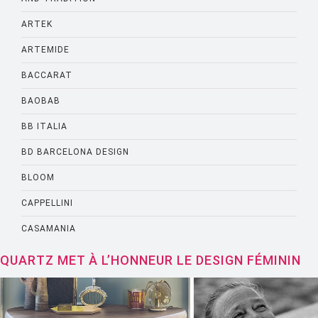
ARTEK
ARTEMIDE
BACCARAT
BAOBAB
BB ITALIA
BD BARCELONA DESIGN
BLOOM
CAPPELLINI
CASAMANIA
CASSINA
QUARTZ MET À L’HONNEUR LE DESIGN FÉMININ
CATELLANI AND SMITH
CATTELANI AND SMITH