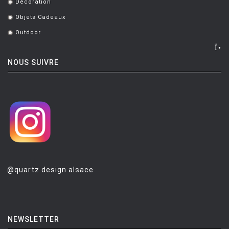
Décoration
.
MONTANA
Objets Cadeaux
.
MOOG DESIGN
Outdoor
.
MOOOI
NOUS SUIVRE
MOROSO
MUUTO
NEMO
NOTRE MONDE
NUOVEFORME
OLUCE
@quartz.design.alsace
OPINION CIATTI
PETITE FRITURE
PLANIKA
NEWSLETTER