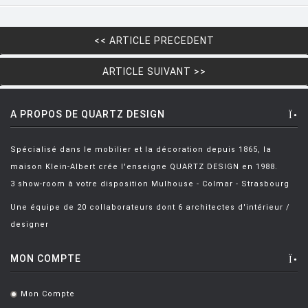
HOUE
<< ARTICLE PRECEDENT
HÖFATS
INGO MAURER
ARTICLE SUIVANT >>
JIELDÉ
A PROPOS DE QUARTZ DESIGN
KARTELL
KETTAL
Spécialisé dans le mobilier et la décoration depuis 1865, la
KNOLL
maison Klein-Albert crée l'enseigne QUARTZ DESIGN en 1988.
3 show-room à votre disposition Mulhouse - Colmar - Strasbourg
KRISTALIA
Une équipe de 20 collaborateurs dont 6 architectes d'intérieur /
LA CHANCE
designer
LAPALMA
MON COMPTE
LEXON
LIGNE ROSET
Mon Compte
.