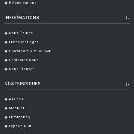
LOUIS POULSEN
E-Réservations
.
LUCE PLAN
INFORMATIONS
MAGIS
Notre Équipe
MAISON BERGER PARIS
.
Listes Mariages
.
MANUTTI
Showroom Virtuel 360°
.
MARIOLUCA GIUSTI
Contactez-Nous
.
MARTINELLI LUCE
Nous Trouver
.
MAXALTO
NOS RUBRIQUES
MDF
MEMPHIS
Assises
.
Mobilier
MENU
.
Luminaires
.
MODERN LIVING
Espace Nuit
.
MOLTENI