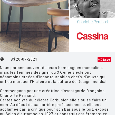
CINNA
CLASSICON
CRASSEVIG
DESALTO
DESIGN HOUSE STOCKHOLM
DRIADE
20-07-2021
Save
EDRA
Nous parlons souvent de leurs homologues masculins,
EGO PARIS
mais les femmes designer du XX ème siècle ont
néanmoins créées d’incontournables chefs-d'œuvre qui
EMU
ont su marquer l’Histoire et la culture du Design mondial.
ESTABLISHED AND SONS
Commençons par une créatrice d'avantgarde française,
Charlotte Perriand.
ETHNICRAFT
Certes acolyte du célèbre Corbusier, elle a su se faire un
nom. Au début de sa carrière professionnelle, elle est
FATBOY
acclamée par la critique pour son Bar sous le toit, exposé
au Salon d’automne en 1927 et construit entièrement en