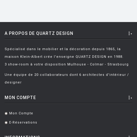
FIAM
FLOS
FLYTE
A PROPOS DE QUARTZ DESIGN
FONTANA ARTE
Spécialisé dans le mobilier et la décoration depuis 1865, la
FOSCARINI
maison Klein-Albert crée l'enseigne QUARTZ DESIGN en 1988.
FRITZ HANSEN
3 show-room à votre disposition Mulhouse - Colmar - Strasbourg
GANDIA BLASCO
Une équipe de 20 collaborateurs dont 6 architectes d'intérieur /
designer
GERVASONI
GLAS ITALIA
MON COMPTE
GUBI
Mon Compte
.
HAY
E-Réservations
.
HISLE