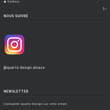
Outdoor
.
LUCE PLAN
MAGIS
NOUS SUIVRE
MAISON BERGER PARIS
MANUTTI
MARIOLUCA GIUSTI
MARTINELLI LUCE
MAXALTO
MDF
@quartz.design.alsace
MEMPHIS
MENU
NEWSLETTER
MODERN LIVING
MOLTENI
L'actualité Quartz Design sur votre email.