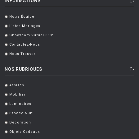
INFORMATIONS
HOUE
HÖFATS
Notre Équipe
.
INGO MAURER
Listes Mariages
.
JIELDÉ
Showroom Virtuel 360°
.
Contactez-Nous
KARTELL
.
Nous Trouver
.
KETTAL
KNOLL
NOS RUBRIQUES
KRISTALIA
Assises
.
LA CHANCE
Mobilier
.
LAPALMA
Luminaires
.
LEXON
Espace Nuit
.
Décoration
LIGNE ROSET
.
Objets Cadeaux
.
LOUIS POULSEN