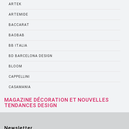
ARTEK
ARTEMIDE
BACCARAT
BAOBAB
BB ITALIA
BD BARCELONA DESIGN
BLOOM
CAPPELLINI
CASAMANIA
CASSINA
MAGAZINE DÉCORATION ET NOUVELLES
TENDANCES DESIGN
CATELLANI AND SMITH
CATTELANI AND SMITH
Newsletter
CINNA