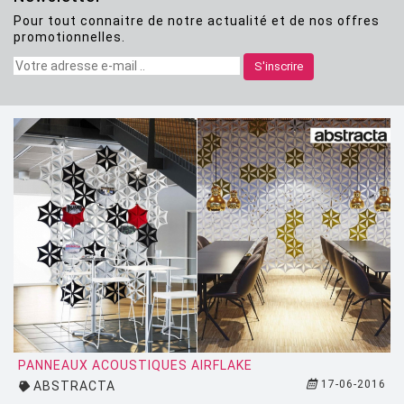
Pour tout connaitre de notre actualité et de nos offres
CLASSICON
promotionnelles.
CRASSEVIG
S'inscrire
DESALTO
DESIGN HOUSE STOCKHOLM
DRIADE
EDRA
EGO PARIS
EMU
ESTABLISHED AND SONS
ETHNICRAFT
FATBOY
PANNEAUX ACOUSTIQUES AIRFLAKE
17-06-2016
ABSTRACTA
FERMOB