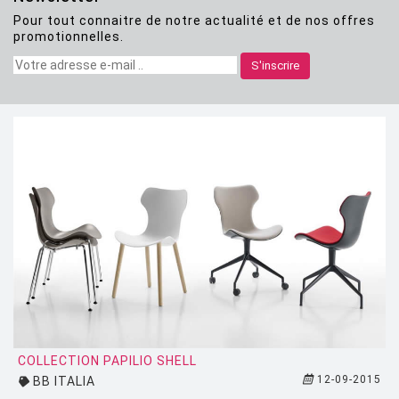
Pour tout connaitre de notre actualité et de nos offres
CLASSICON
promotionnelles.
CRASSEVIG
S'inscrire
DESALTO
DESIGN HOUSE STOCKHOLM
DRIADE
EDRA
EGO PARIS
EMU
ESTABLISHED AND SONS
ETHNICRAFT
FATBOY
COLLECTION PAPILIO SHELL
12-09-2015
BB ITALIA
FERMOB