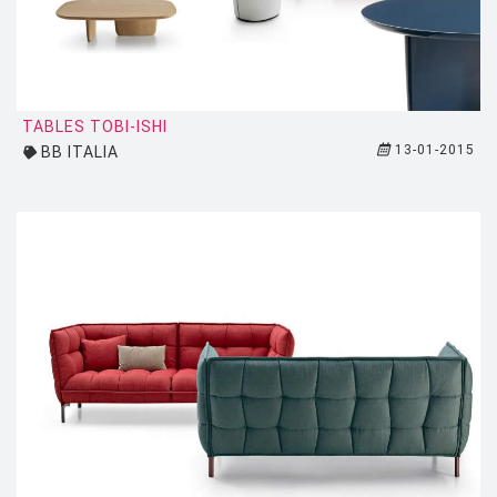
LUCE PLAN
MAGIS
MAISON BERGER PARIS
TABLES TOBI-ISHI
MANUTTI
13-01-2015
BB ITALIA
MARIOLUCA GIUSTI
MARTINELLI LUCE
MAXALTO
MDF
MEMPHIS
MENU
MODERN LIVING
MOLTENI