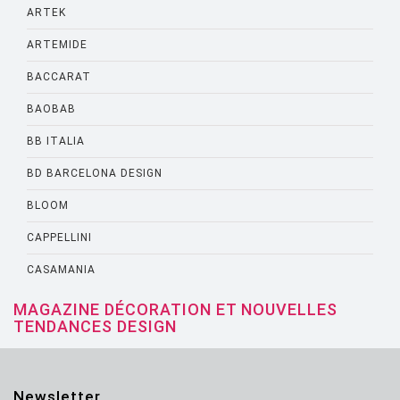
ARTEK
ARTEMIDE
BACCARAT
BAOBAB
BB ITALIA
BD BARCELONA DESIGN
BLOOM
CAPPELLINI
CASAMANIA
CASSINA
MAGAZINE DÉCORATION ET NOUVELLES
TENDANCES DESIGN
CATELLANI AND SMITH
CATTELANI AND SMITH
Newsletter
CINNA