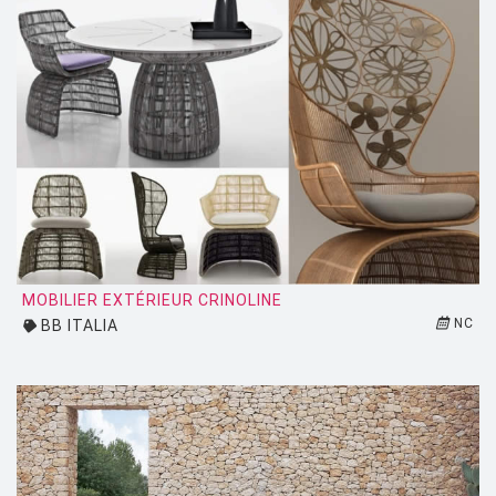
PUNT MOBLES
QUARTZ DESIGN
QUARTZ MOBILIER CONTEMPORAIN
REMEMBER
RIVA
SAMMODE
SELETTI
MOBILIER EXTÉRIEUR CRINOLINE
SENTOU
NC
BB ITALIA
SERAX
SERRALUNGA
SKITSCH
SLIDE