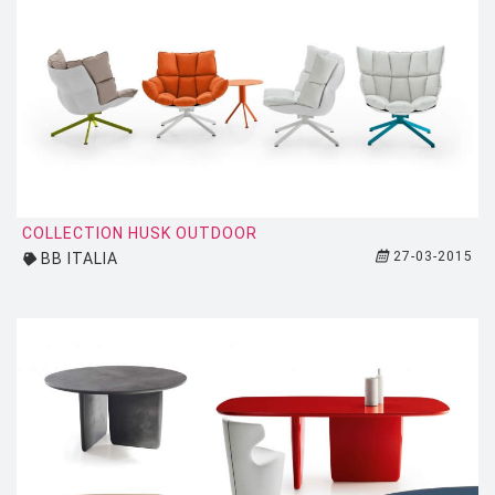
HOUE
HÖFATS
INGO MAURER
JIELDÉ
KARTELL
KETTAL
COLLECTION HUSK OUTDOOR
KNOLL
27-03-2015
BB ITALIA
KRISTALIA
LA CHANCE
LAPALMA
LEXON
LIGNE ROSET
LOUIS POULSEN