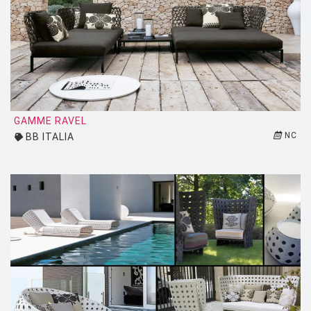
TALENTI
TOLIX
TOM DIXON
TREKU
TRIBU
GAMME RAVEL
UMASQU
NC
BB ITALIA
UMBRA
VERPAN
VITRA
VLAEMYNCK
VONDOM
ZAFFERANO
ZANOTTA