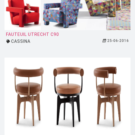
LUCE PLAN
MAGIS
MAISON BERGER PARIS
FAUTEUIL UTRECHT C90
MANUTTI
25-06-2016
CASSINA
MARIOLUCA GIUSTI
MARTINELLI LUCE
MAXALTO
MDF
MEMPHIS
MENU
MODERN LIVING
MOLTENI