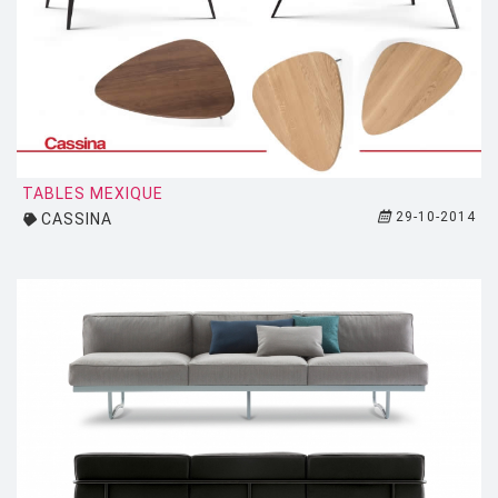
TALENTI
TOLIX
TOM DIXON
TREKU
TRIBU
TABLES MEXIQUE
UMASQU
29-10-2014
CASSINA
UMBRA
VERPAN
VITRA
VLAEMYNCK
VONDOM
ZAFFERANO
ZANOTTA