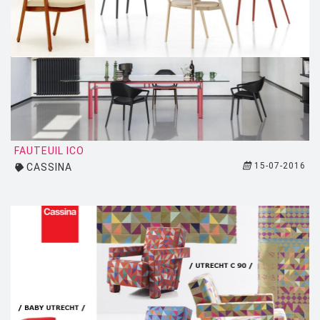
HOUE
HÖFATS
INGO MAURER
JIELDÉ
KARTELL
KETTAL
FAUTEUIL ICO
KNOLL
15-07-2016
CASSINA
KRISTALIA
LA CHANCE
LAPALMA
LEXON
LIGNE ROSET
LOUIS POULSEN