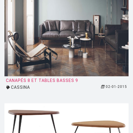
PUNT MOBLES
QUARTZ DESIGN
QUARTZ MOBILIER CONTEMPORAIN
REMEMBER
RIVA
SAMMODE
SELETTI
CANAPÉS 8 ET TABLES BASSES 9
SENTOU
02-01-2015
CASSINA
SERAX
SERRALUNGA
SKITSCH
SLIDE