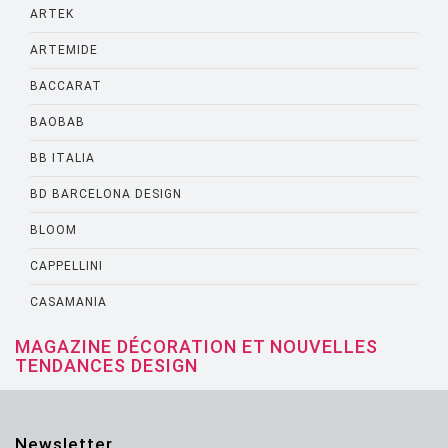
ARTEK
ARTEMIDE
BACCARAT
BAOBAB
BB ITALIA
BD BARCELONA DESIGN
BLOOM
CAPPELLINI
CASAMANIA
CASSINA
MAGAZINE DÉCORATION ET NOUVELLES
TENDANCES DESIGN
CATELLANI AND SMITH
CATTELANI AND SMITH
Newsletter
CINNA