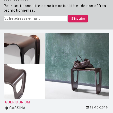
Pour tout connaitre de notre actualité et de nos offres
CLASSICON
promotionnelles.
CRASSEVIG
S'inscrire
DESALTO
DESIGN HOUSE STOCKHOLM
DRIADE
EDRA
EGO PARIS
EMU
ESTABLISHED AND SONS
ETHNICRAFT
FATBOY
GUÉRIDON JM
18-10-2016
CASSINA
FERMOB