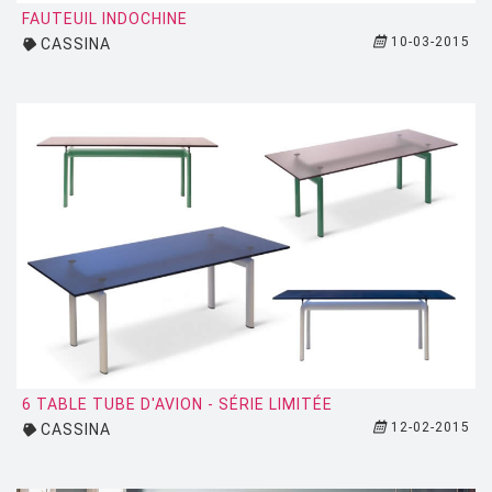
MONTANA
FAUTEUIL INDOCHINE
10-03-2015
CASSINA
MOOG DESIGN
MOOOI
MOROSO
MUUTO
NEMO
NOTRE MONDE
NUOVEFORME
OLUCE
OPINION CIATTI
PETITE FRITURE
6 TABLE TUBE D'AVION - SÉRIE LIMITÉE
12-02-2015
CASSINA
PLANIKA
POULSEN