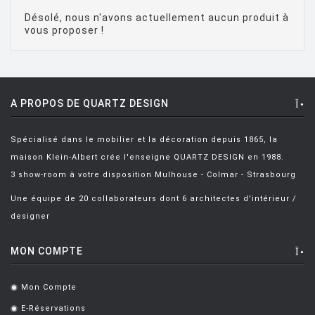
AULENTI Gae
[4]
Désolé, nous n'avons actuellement aucun produit à
vous proposer !
AULENTI GAE / CASTIGLIONI PIERO
[2]
AZUMI Shin
[5]
BAAS Maarten
[2]
A PROPOS DE QUARTZ DESIGN
BAGNI Alvino
[2]
BALDESSARI & BALDESSARI
[3]
Spécialisé dans le mobilier et la décoration depuis 1865, la
maison Klein-Albert crée l'enseigne QUARTZ DESIGN en 1988.
BALMORAL Uto
[1]
3 show-room à votre disposition Mulhouse - Colmar - Strasbourg
BAOBAB COLLECTION
[1]
Une équipe de 20 collaborateurs dont 6 architectes d'intérieur /
BARBER E. & OSGERBY J.
[14]
designer
BARBIERI Roberto
[2]
MON COMPTE
BARBIERI Raul
[1]
BARBIERI ET MARIANELLI
[7]
Mon Compte
.
E-Réservations
BARCELLA Angelo
[1]
.