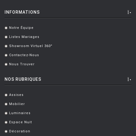
BARTOLI Carlo
[8]
INFORMATIONS
BECKER Dorothee
[2]
Notre Équipe
.
BELLINI Mario
[6]
Listes Mariages
.
BENNO Vinatzer
[1]
Showroom Virtuel 360°
.
BERGMAN Alex
[2]
Contactez-Nous
.
BERTHIER Marc
[3]
Nous Trouver
.
BERTI Enzo
[2]
NOS RUBRIQUES
BERTOIA Harry
[8]
Assises
.
BERTONCINI LUCIANO
[2]
Mobilier
.
BEY JURGEN
[3]
Luminaires
.
BOERI Cini
[1]
Espace Nuit
.
BORTOLANI Fabio
[4]
Décoration
.