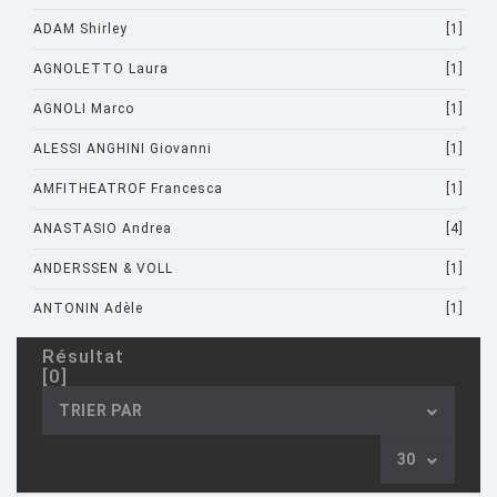
ADAM Shirley
[1]
AGNOLETTO Laura
[1]
AGNOLI Marco
[1]
ALESSI ANGHINI Giovanni
[1]
AMFITHEATROF Francesca
[1]
ANASTASIO Andrea
[4]
ANDERSSEN & VOLL
[1]
ANTONIN Adèle
[1]
ARAD Ron
[10]
Résultat
[0]
ARCHIRIVOLTO
[1]
TRIER PAR
ASTI Sergio
[1]
30
ASTORI Miki
[1]