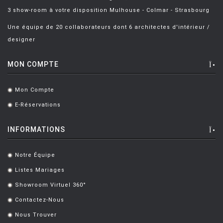
DIXON Tom
[1]
3 show-room à votre disposition Mulhouse - Colmar - Strasbourg
DIXON Tom
[1]
Une équipe de 20 collaborateurs dont 6 architectes d'intérieur /
designer
DOLCINI David
[1]
DORDONI Rodolfo
[17]
MON COMPTE
DROCCO / MELLO Guido / Franco
[1]
Mon Compte
.
DUCAROY MICHEL
[4]
E-Réservations
.
DWAN Terry
[6]
INFORMATIONS
EAMES Charles et Ray
[94]
EAMES & SAARINEN
[5]
Notre Équipe
.
EL ULTIMO GRITO
Listes Mariages
[1]
.
Showroom Virtuel 360°
.
FATTORINI Bruno
[3]
Contactez-Nous
.
FERMOB Studio
[8]
Nous Trouver
.