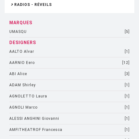
RADIOS - RÉVEILS
MARQUES
UMASQU
[5]
DESIGNERS
AALTO Alvar
[1]
AARNIO Eero
[12]
ABI Alice
[3]
ADAM Shirley
[1]
AGNOLETTO Laura
[1]
AGNOLI Marco
[1]
ALESSI ANGHINI Giovanni
[1]
AMFITHEATROF Francesca
[1]