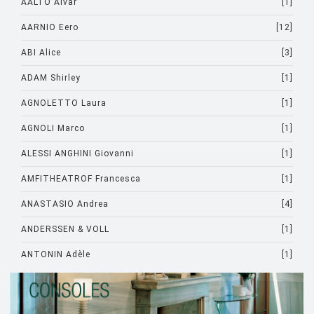
AALTO Alvar
[1]
AARNIO Eero
[12]
ABI Alice
[3]
ADAM Shirley
[1]
AGNOLETTO Laura
[1]
AGNOLI Marco
[1]
ALESSI ANGHINI Giovanni
[1]
AMFITHEATROF Francesca
[1]
ANASTASIO Andrea
[4]
ANDERSSEN & VOLL
[1]
ANTONIN Adèle
[1]
ARAD Ron
[10]
ARCHIRIVOLTO
[1]