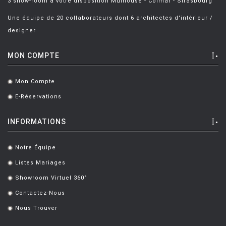
3 show-room à votre disposition Mulhouse - Colmar - Strasbourg
CAMPANA Fratelli
[5]
Une équipe de 20 collaborateurs dont 6 architectes d'intérieur /
CASTIGLIONI Achille
[8]
designer
CASTIGLIONI ACHILLE ET PIER
[5]
MON COMPTE
CATELLANI Enzo
[7]
CAZZANIGA Piergiorgio
[6]
Mon Compte
.
CHARLOT Michel
[3]
E-Réservations
.
CHIAVE Gabriele
[2]
INFORMATIONS
CISOTTI BIAGIO
[1]
Notre Équipe
.
CITTERIO Antonio
[49]
Listes Mariages
.
CITTERIO ET LÖW
[2]
Showroom Virtuel 360°
.
CITTERIO ET NGUYEN
[2]
Contactez-Nous
.
CLOTET Lluis
[2]
Nous Trouver
.
COLOMBO Joe
[1]