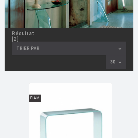
ASTI Sergio
[1]
ASTORI Miki
[1]
AULENTI Gae
[4]
Résultat
[2]
AULENTI GAE / CASTIGLIONI PIERO
[2]
TRIER PAR
AZUMI Shin
[5]
30
BAAS Maarten
[2]
BAGNI Alvino
[2]
BALDESSARI & BALDESSARI
[3]
BALMORAL Uto
[1]
FIAM
BAOBAB COLLECTION
[1]
BARBER E. & OSGERBY J.
[14]
BARBIERI Roberto
[2]