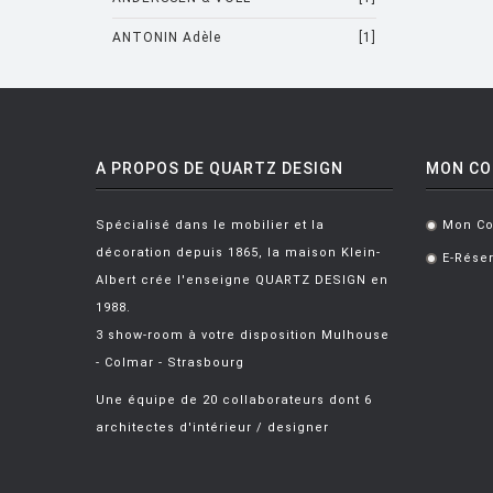
ANTONIN Adèle
[1]
ARAD Ron
[10]
ARCHIRIVOLTO
[1]
ASTI Sergio
[1]
A PROPOS DE QUARTZ DESIGN
MON C
ASTORI Miki
[1]
Spécialisé dans le mobilier et la
Mon C
.
AULENTI Gae
[4]
décoration depuis 1865, la maison Klein-
E-Réser
.
AULENTI GAE / CASTIGLIONI PIERO
Albert crée l'enseigne QUARTZ DESIGN en
1988.
[2]
AZUMI Shin
[5]
3 show-room à votre disposition Mulhouse
BAAS Maarten
[2]
- Colmar - Strasbourg
BAGNI Alvino
[2]
Une équipe de 20 collaborateurs dont 6
architectes d'intérieur / designer
BALDESSARI & BALDESSARI
[3]
BALMORAL Uto
[1]