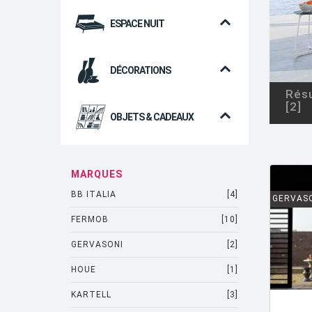
ESPACE NUIT
DÉCORATIONS
Résu
[2]
OBJETS & CADEAUX
MARQUES
BB ITALIA
[4]
GERVAS
FERMOB
[10]
GERVASONI
[2]
HOUE
[1]
KARTELL
[3]