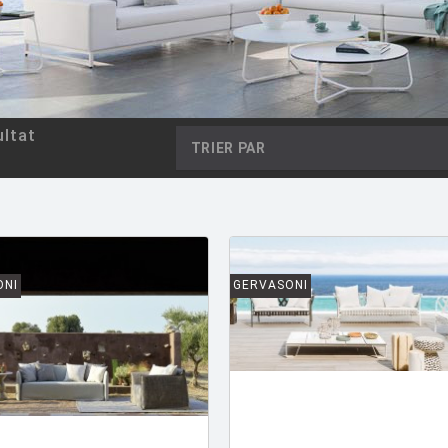
ltat
TRIER PAR
ONI
GERVASONI