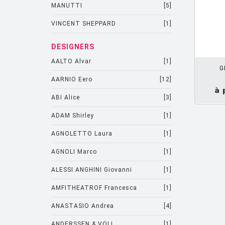
MANUTTI
[5]
VINCENT SHEPPARD
[1]
DEMANDEZ UN DEVIS
DESIGNERS
AALTO Alvar
[1]
G
AARNIO Eero
[12]
à 
ABI Alice
[3]
ADAM Shirley
[1]
AGNOLETTO Laura
[1]
AGNOLI Marco
[1]
ALESSI ANGHINI Giovanni
[1]
AMFITHEATROF Francesca
[1]
ANASTASIO Andrea
[4]
ANDERSSEN & VOLL
[1]