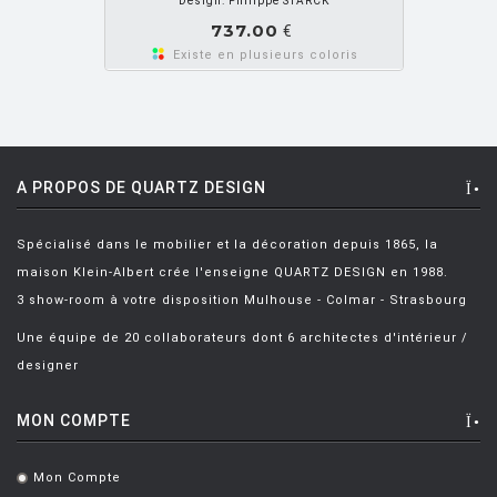
Design: Philippe STARCK
CHARLOT Michel
[3]
737.00
€
CHIAVE Gabriele
[2]
Existe en plusieurs coloris
CISOTTI BIAGIO
[1]
CITTERIO Antonio
[49]
CITTERIO ET LÖW
[2]
A PROPOS DE QUARTZ DESIGN
CITTERIO ET NGUYEN
[2]
Spécialisé dans le mobilier et la décoration depuis 1865, la
CLOTET Lluis
[2]
maison Klein-Albert crée l'enseigne QUARTZ DESIGN en 1988.
COLOMBO Joe
[1]
3 show-room à votre disposition Mulhouse - Colmar - Strasbourg
CONRAN Terence
[2]
Une équipe de 20 collaborateurs dont 6 architectes d'intérieur /
designer
CORAY Hans
[1]
CORNISH Adam
[2]
MON COMPTE
CRS FIAM
[7]
Mon Compte
.
D'URBINO
[2]