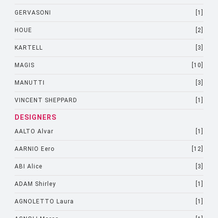
GERVASONI
[1]
HOUE
[2]
KARTELL
[3]
MAGIS
[10]
MANUTTI
[3]
VINCENT SHEPPARD
[1]
DESIGNERS
AALTO Alvar
[1]
AARNIO Eero
[12]
ABI Alice
[3]
ADAM Shirley
[1]
AGNOLETTO Laura
[1]