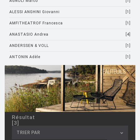
AGNOLI Marco
[1]
ALESSI ANGHINI Giovanni
[1]
AMFITHEATROF Francesca
[1]
ANASTASIO Andrea
[4]
ANDERSSEN & VOLL
[1]
ANTONIN Adèle
[1]
ARAD Ron
[10]
ARCHIRIVOLTO
[1]
ASTI Sergio
[1]
ASTORI Miki
[1]
AULENTI Gae
[4]
Résultat
[3]
AULENTI GAE / CASTIGLIONI PIERO
[2]
TRIER PAR
AZUMI Shin
[5]