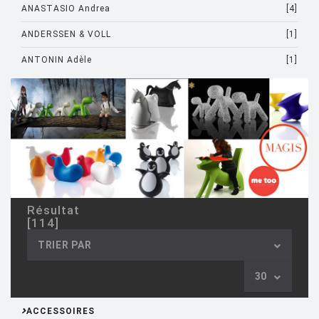
ANASTASIO Andrea
[4]
ANDERSSEN & VOLL
[1]
ANTONIN Adèle
[1]
ARAD Ron
[10]
ARCHIRIVOLTO
[1]
ASTI Sergio
[1]
ASTORI Miki
[1]
AULENTI Gae
[4]
Résultat
AULENTI GAE / CASTIGLIONI PIERO
[2]
[114]
AZUMI Shin
[5]
TRIER PAR
BAAS Maarten
[2]
30
BAGNI Alvino
[2]
ACCESSOIRES
BALDESSARI & BALDESSARI
[3]