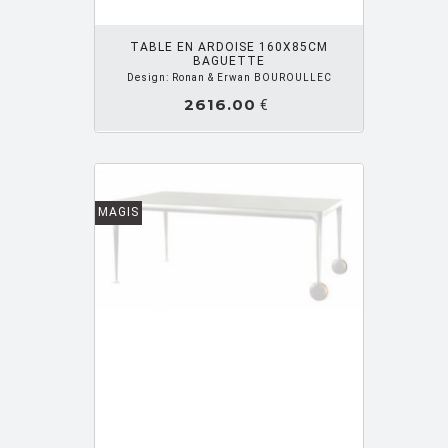
OUTER PANIER
TABLE EN ARDOISE 160X85CM
BAGUETTE
Design: Ronan & Erwan BOUROULLEC
2616.00
€
MAGIS