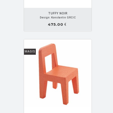
WAGNER Jakob
[1]
WANDERS Marcel
[51]
TUFFY NOIR
Design: Konstantin GRCIC
WELLING Hee
[3]
475.00
€
WERNER Christian
[1]
WETTSTEIN Hannes
[1]
WILLIAMS THOE
[1]
MAGIS
WRONG Sebastian
[2]
WYNANTS Dirk
[2]
YAMAC Umut
[5]
YANAGI Sori
[2]
YOSHIOKA Tokujin
[12]
YUNG YO Chang
[1]
ZANUSO Marco Jr
[2]