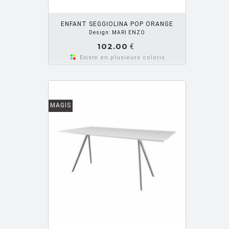
OUTER PANIER
ZUPANC Nika
[3]
ENFANT SEGGIOLINA POP ORANGE
Design: MARI ENZO
102.00
€
Existe en plusieurs coloris
MAGIS