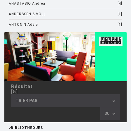
ANASTASIO Andrea
[4]
ANDERSSEN & VOLL
[1]
ANTONIN Adèle
[1]
ARAD Ron
[10]
ARCHIRIVOLTO
[1]
ASTI Sergio
[1]
ASTORI Miki
[1]
AULENTI Gae
[4]
Résultat
AULENTI GAE / CASTIGLIONI PIERO
[2]
[5]
AZUMI Shin
[5]
TRIER PAR
BAAS Maarten
[2]
30
BAGNI Alvino
[2]
BIBLIOTHÈQUES
BALDESSARI & BALDESSARI
[3]