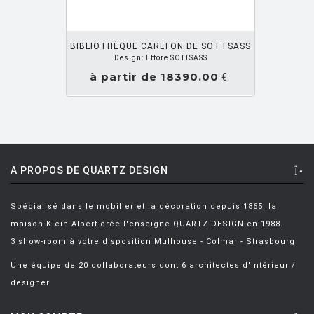
NDEZ UN DEVIS
DIXON Tom
[1]
DIXON Tom
[1]
BIBLIOTHÈQUE CARLTON DE SOTTSASS
Design: Ettore SOTTSASS
DOLCINI David
[1]
à partir de 18390.00
€
DORDONI Rodolfo
[17]
DROCCO / MELLO Guido / Franco
[1]
DUCAROY MICHEL
[4]
DWAN Terry
[6]
A PROPOS DE QUARTZ DESIGN
EAMES Charles et Ray
[94]
Spécialisé dans le mobilier et la décoration depuis 1865, la
EAMES & SAARINEN
[5]
maison Klein-Albert crée l'enseigne QUARTZ DESIGN en 1988.
3 show-room à votre disposition Mulhouse - Colmar - Strasbourg
EL ULTIMO GRITO
[1]
Une équipe de 20 collaborateurs dont 6 architectes d'intérieur /
FATTORINI Bruno
[3]
designer
FERMOB Studio
[8]