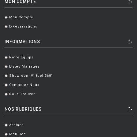
MON COMPTE
FERRIERI CASTELLI Anna
[8]
FONNESBERG SCHMIDT Vibeke
[1]
Mon Compte
.
FORAKIS Jozeph
[2]
E-Réservations
.
FORTUNY Mariano
[1]
INFORMATIONS
FOSTERS & PARTNERS
[1]
Notre Équipe
FRANZOLINI AND GARCIA JIMENEZ
[2]
.
Listes Mariages
.
FRONT DESIGN
[3]
Showroom Virtuel 360°
.
FUKASAWA Naoto
[16]
Contactez-Nous
.
FUKSAS Massimiliano et Doriana
[1]
Nous Trouver
.
GAMFRATESI
[1]
NOS RUBRIQUES
GARDERE ADRIEN
[1]
GEHRY FRANK
[2]
Assises
.
Mobilier
GENCE Olivier
[1]
.