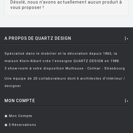
Désolé, nous n'avons actuellement aucun produit à
BALDESSARI & BALDESSARI
[3]
vous proposer !
BALMORAL Uto
[1]
BAOBAB COLLECTION
[1]
A PROPOS DE QUARTZ DESIGN
BARBER E. & OSGERBY J.
[14]
BARBIERI Roberto
[2]
Spécialisé dans le mobilier et la décoration depuis 1865, la
BARBIERI Raul
[1]
maison Klein-Albert crée l'enseigne QUARTZ DESIGN en 1988.
3 show-room à votre disposition Mulhouse - Colmar - Strasbourg
BARBIERI ET MARIANELLI
[7]
Une équipe de 20 collaborateurs dont 6 architectes d'intérieur /
BARCELLA Angelo
[1]
designer
BARTOLI Carlo
[8]
MON COMPTE
BECKER Dorothee
[2]
BELLINI Mario
[6]
Mon Compte
.
BENNO Vinatzer
[1]
E-Réservations
.