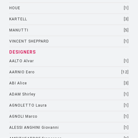
HOUE
[1]
KARTELL
[3]
MANUTTI
[5]
VINCENT SHEPPARD
[1]
DESIGNERS
AALTO Alvar
[1]
AARNIO Eero
[12]
ABI Alice
[3]
ADAM Shirley
[1]
AGNOLETTO Laura
[1]
AGNOLI Marco
[1]
ALESSI ANGHINI Giovanni
[1]