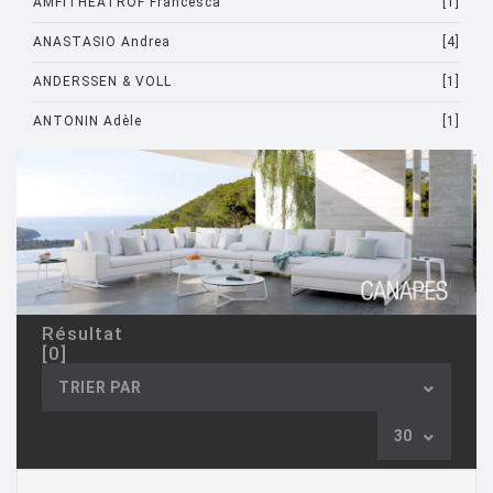
AMFITHEATROF Francesca
[1]
ANASTASIO Andrea
[4]
ANDERSSEN & VOLL
[1]
ANTONIN Adèle
[1]
ARAD Ron
[10]
ARCHIRIVOLTO
[1]
ASTI Sergio
[1]
ASTORI Miki
[1]
AULENTI Gae
[4]
Résultat
[0]
AULENTI GAE / CASTIGLIONI PIERO
[2]
TRIER PAR
AZUMI Shin
[5]
30
BAAS Maarten
[2]
BAGNI Alvino
[2]