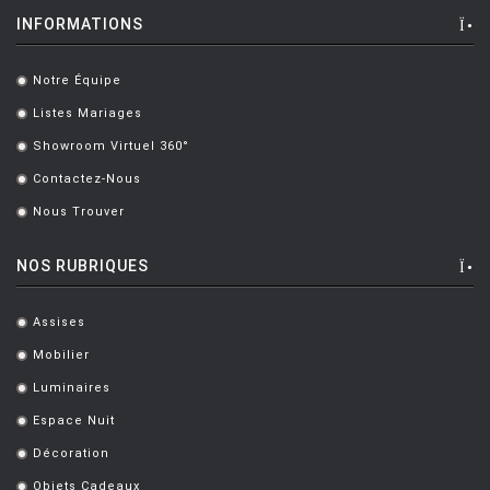
BERGMAN Alex
[2]
INFORMATIONS
BERTHIER Marc
[3]
Notre Équipe
BERTI Enzo
[2]
.
Listes Mariages
.
BERTOIA Harry
[8]
Showroom Virtuel 360°
.
BERTONCINI LUCIANO
[2]
Contactez-Nous
.
BEY JURGEN
[3]
Nous Trouver
.
BOERI Cini
[1]
NOS RUBRIQUES
BORTOLANI Fabio
[4]
BOTTA Mario
[1]
Assises
.
Mobilier
.
BOTTIN Valerio
[1]
Luminaires
.
BOUCQUILLON Michel
[1]
Espace Nuit
.
BOULMIER EDOUARD
[1]
Décoration
.
BOUROULLEC Ronan & Erwan
[46]
Objets Cadeaux