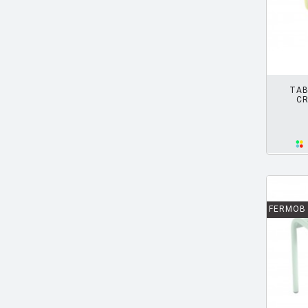
BARCELLA Angelo
[1]
BARTOLI Carlo
[8]
BECKER Dorothee
[2]
AJOUTER PANIER
BELLINI Mario
[6]
TAB
CR
BENNO Vinatzer
[1]
BERGMAN Alex
[2]
BERTHIER Marc
[3]
BERTI Enzo
[2]
FERMOB
BERTOIA Harry
[8]
BERTONCINI LUCIANO
[2]
BEY JURGEN
[3]
BOERI Cini
[1]