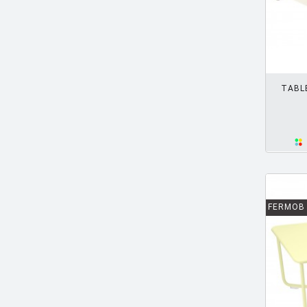
AULENTI Gae
[4]
AULENTI GAE / CASTIGLIONI PIERO
AJOUTER PANIER
[2]
AZUMI Shin
[5]
TABL
BAAS Maarten
[2]
BAGNI Alvino
[2]
BALDESSARI & BALDESSARI
[3]
BALMORAL Uto
[1]
BAOBAB COLLECTION
[1]
FERMOB
BARBER E. & OSGERBY J.
[14]
BARBIERI Roberto
[2]
BARBIERI Raul
[1]
BARBIERI ET MARIANELLI
[7]