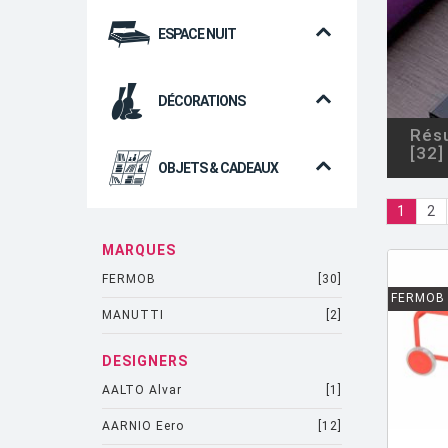
ESPACE NUIT
DÉCORATIONS
Résu
[32]
OBJETS & CADEAUX
1
2
MARQUES
FERMOB
[30]
FERMOB
MANUTTI
[2]
DESIGNERS
AALTO Alvar
[1]
AARNIO Eero
[12]