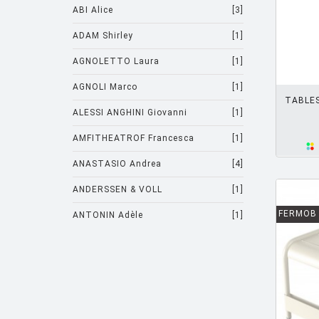
ABI Alice
[3]
ADAM Shirley
[1]
AGNOLETTO Laura
[1]
AJOUTER PANIER
AGNOLI Marco
[1]
TABLE
ALESSI ANGHINI Giovanni
[1]
AMFITHEATROF Francesca
[1]
ANASTASIO Andrea
[4]
ANDERSSEN & VOLL
[1]
FERMOB
ANTONIN Adèle
[1]
ARAD Ron
[10]
ARCHIRIVOLTO
[1]
ASTI Sergio
[1]
ASTORI Miki
[1]