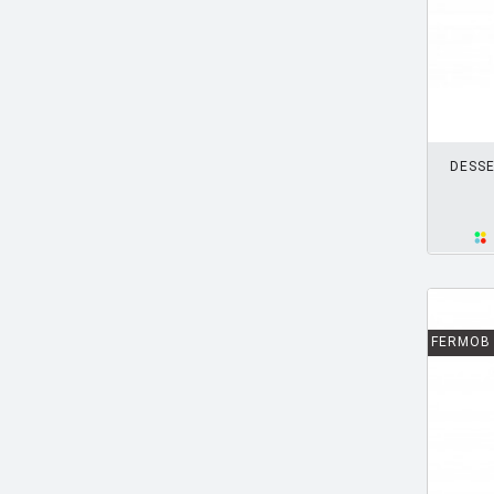
CORAY Hans
[1]
CORNISH Adam
[2]
CRS FIAM
[7]
AJOUTER PANIER
D'URBINO
[2]
DE BEVILACQUA, CARLOTTA
[2]
DESSE
DE LUCCHI Michele
[9]
DE LUCCHI M. & UBBENS H.
[3]
DE LUCCHI M. ET FASSINA G.
[3]
DEGERMARK Joel
[1]
FERMOB
DELTOUR Pauline
[1]
DEMAKERSVAN
[1]
DENEEF Jacques
[3]
DESIGN BARTOLI
[1]