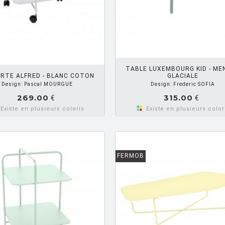
AJOUTER PANIER
AJOUTE
TABLE LUXEMBOURG KID - ME
RTE ALFRED - BLANC COTON
GLACIALE
Design: Pascal MOURGUE
Design: Frederic SOFIA
269.00
315.00
€
€
Existe en plusieurs coloris
Existe en plusieurs color
FERMOB