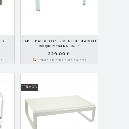
R PANIER
US
TABLE BASSE ALIZÉ - MENTHE GLACIALE
Design: Pascal MOURGUE
229.00
€
is
Existe en plusieurs coloris
FERMOB