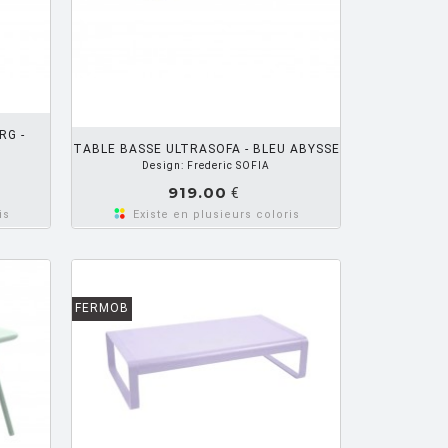
R PANIER
RG -
TABLE BASSE ULTRASOFA - BLEU ABYSSE
Design: Frederic SOFIA
919.00
€
is
Existe en plusieurs coloris
FERMOB