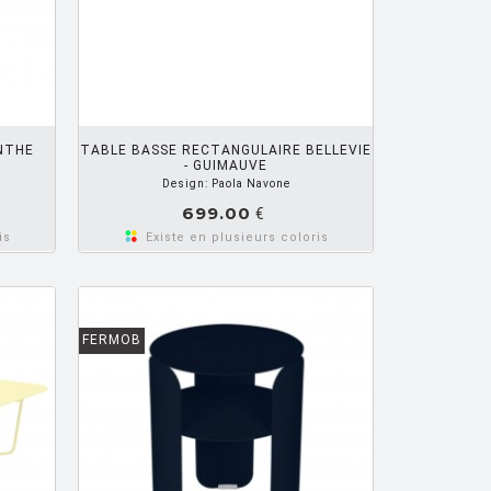
R PANIER
NTHE
TABLE BASSE RECTANGULAIRE BELLEVIE
- GUIMAUVE
Design: Paola Navone
699.00
€
is
Existe en plusieurs coloris
FERMOB