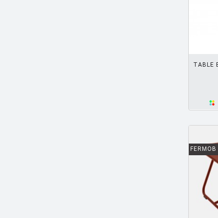
BORTOLANI Fabio
[4]
BOTTA Mario
[1]
BOTTIN Valerio
[1]
AJOUTER PANIER
BOUCQUILLON Michel
[1]
TABLE 
BOULMIER EDOUARD
[1]
BOUROULLEC Ronan & Erwan
[46]
BOZZOLI Lorenza
[1]
BRANDT MARIANNE
[1]
BRANZI Andrea
[2]
FERMOB
BRASS Clare
[3]
BREUER Marcel
[6]
CAMPANA Fratelli
[5]
CASTIGLIONI Achille
[8]