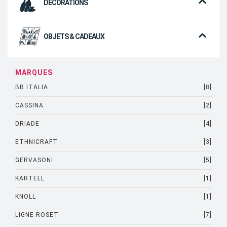
DÉCORATIONS
OBJETS & CADEAUX
MARQUES
BB ITALIA
[8]
CASSINA
[2]
DRIADE
[4]
ETHNICRAFT
[3]
GERVASONI
[5]
KARTELL
[1]
KNOLL
[1]
LIGNE ROSET
[7]