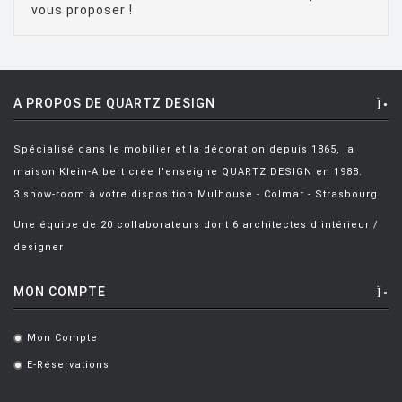
BALDESSARI & BALDESSARI
[3]
vous proposer !
BALMORAL Uto
[1]
BAOBAB COLLECTION
[1]
A PROPOS DE QUARTZ DESIGN
BARBER E. & OSGERBY J.
[14]
BARBIERI Roberto
[2]
Spécialisé dans le mobilier et la décoration depuis 1865, la
BARBIERI Raul
[1]
maison Klein-Albert crée l'enseigne QUARTZ DESIGN en 1988.
3 show-room à votre disposition Mulhouse - Colmar - Strasbourg
BARBIERI ET MARIANELLI
[7]
Une équipe de 20 collaborateurs dont 6 architectes d'intérieur /
BARCELLA Angelo
[1]
designer
BARTOLI Carlo
[8]
MON COMPTE
BECKER Dorothee
[2]
BELLINI Mario
[6]
Mon Compte
.
BENNO Vinatzer
[1]
E-Réservations
.
BERGMAN Alex
[2]