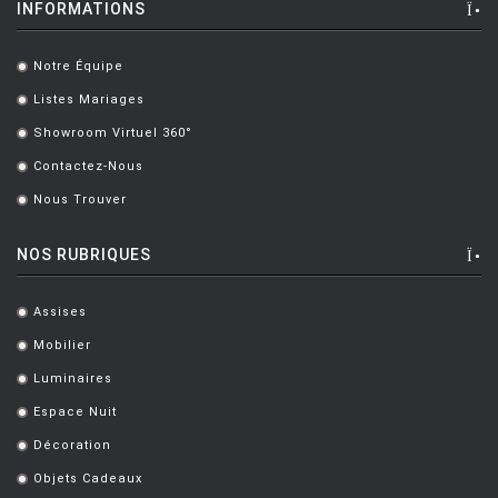
INFORMATIONS
BERTHIER Marc
[3]
Notre Équipe
BERTI Enzo
[2]
.
Listes Mariages
.
BERTOIA Harry
[8]
Showroom Virtuel 360°
.
BERTONCINI LUCIANO
[2]
Contactez-Nous
.
BEY JURGEN
[3]
Nous Trouver
.
BOERI Cini
[1]
NOS RUBRIQUES
BORTOLANI Fabio
[4]
BOTTA Mario
[1]
Assises
.
Mobilier
.
BOTTIN Valerio
[1]
Luminaires
.
BOUCQUILLON Michel
[1]
Espace Nuit
.
BOULMIER EDOUARD
[1]
Décoration
.
BOUROULLEC Ronan & Erwan
[46]
Objets Cadeaux
.