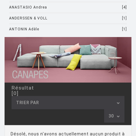
ANASTASIO Andrea
[4]
ANDERSSEN & VOLL
[1]
ANTONIN Adèle
[1]
ARAD Ron
[10]
ARCHIRIVOLTO
[1]
ASTI Sergio
[1]
ASTORI Miki
[1]
AULENTI Gae
[4]
Résultat
[0]
AULENTI GAE / CASTIGLIONI PIERO
[2]
TRIER PAR
AZUMI Shin
[5]
30
BAAS Maarten
[2]
BAGNI Alvino
[2]
Désolé, nous n'avons actuellement aucun produit à