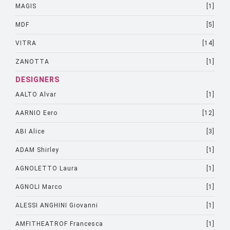
MAGIS
[1]
MDF
[5]
VITRA
[14]
ZANOTTA
[1]
DESIGNERS
AALTO Alvar
[1]
AARNIO Eero
[12]
ABI Alice
[3]
ADAM Shirley
[1]
AGNOLETTO Laura
[1]
AGNOLI Marco
[1]
ALESSI ANGHINI Giovanni
[1]
AMFITHEATROF Francesca
[1]