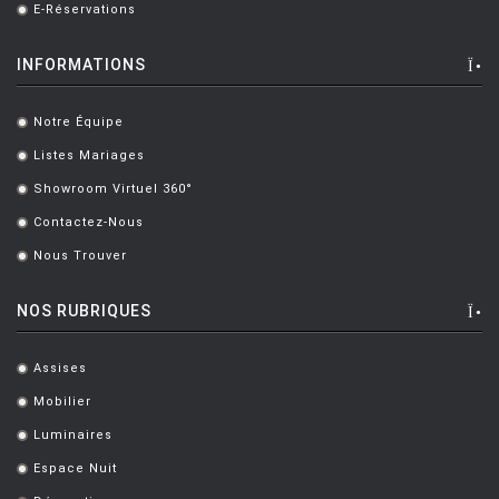
E-Réservations
.
BOULMIER EDOUARD
[1]
INFORMATIONS
BOUROULLEC Ronan & Erwan
[46]
BOZZOLI Lorenza
[1]
Notre Équipe
.
BRANDT MARIANNE
[1]
Listes Mariages
.
Showroom Virtuel 360°
BRANZI Andrea
[2]
.
Contactez-Nous
.
BRASS Clare
[3]
Nous Trouver
.
BREUER Marcel
[6]
NOS RUBRIQUES
CAMPANA Fratelli
[5]
CASTIGLIONI Achille
[8]
Assises
.
CASTIGLIONI ACHILLE ET PIER
[5]
Mobilier
.
CATELLANI Enzo
[7]
Luminaires
.
Espace Nuit
CAZZANIGA Piergiorgio
[6]
.