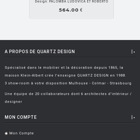
Design: PALOMBA LUDOVICA ET ROBERTO
BELLINI Mario
[6]
564.00
€
BENNO Vinatzer
[1]
BERGMAN Alex
[2]
BERTHIER Marc
[3]
BERTI Enzo
[2]
A PROPOS DE QUARTZ DESIGN
BERTOIA Harry
[8]
Spécialisé dans le mobilier et la décoration depuis 1865, la
BERTONCINI LUCIANO
[2]
maison Klein-Albert crée l'enseigne QUARTZ DESIGN en 1988.
BEY JURGEN
[3]
3 show-room à votre disposition Mulhouse - Colmar - Strasbourg
BOERI Cini
[1]
Une équipe de 20 collaborateurs dont 6 architectes d'intérieur /
designer
BORTOLANI Fabio
[4]
BOTTA Mario
[1]
MON COMPTE
BOTTIN Valerio
[1]
Mon Compte
.
BOUCQUILLON Michel
[1]