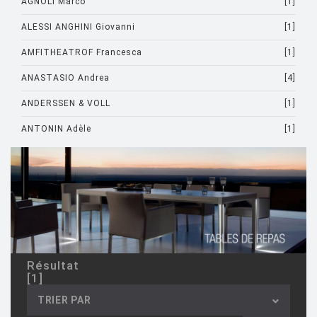
AGNOLI Marco
[1]
ALESSI ANGHINI Giovanni
[1]
AMFITHEATROF Francesca
[1]
ANASTASIO Andrea
[4]
ANDERSSEN & VOLL
[1]
ANTONIN Adèle
[1]
ARAD Ron
[10]
ARCHIRIVOLTO
[1]
ASTI Sergio
[1]
ASTORI Miki
[1]
AULENTI Gae
[4]
Résultat
[1]
AULENTI GAE / CASTIGLIONI PIERO
[2]
TRIER PAR
AZUMI Shin
[5]