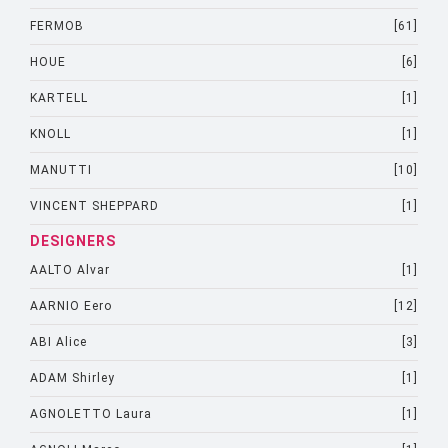
FERMOB
[61]
HOUE
[6]
KARTELL
[1]
KNOLL
[1]
MANUTTI
[10]
VINCENT SHEPPARD
[1]
DESIGNERS
AALTO Alvar
[1]
AARNIO Eero
[12]
ABI Alice
[3]
ADAM Shirley
[1]
AGNOLETTO Laura
[1]