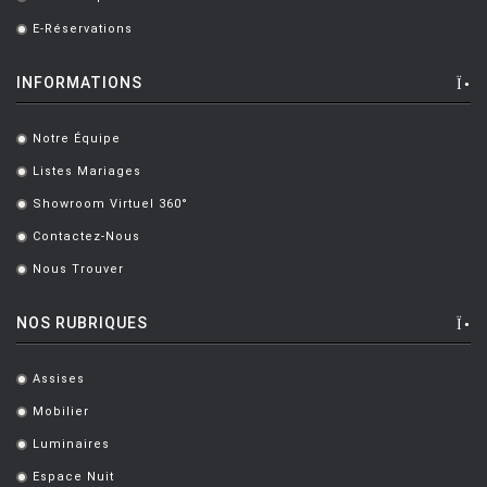
.
LANE Danny
[2]
E-Réservations
.
LASSUS KRISTIINA
[2]
INFORMATIONS
LAVIANI Ferruccio
[38]
Notre Équipe
.
LAVOINE Sarah
[1]
Listes Mariages
.
LE CORBUSIER
[5]
Showroom Virtuel 360°
.
LE CORBUSIER, PIERRE JEANNERET, CHARLOTTE PERRIAND
Contactez-Nous
.
[6]
LEGALD Simon
[6]
Nous Trouver
.
LELEU Peter
[1]
NOS RUBRIQUES
LESUR Antoine
[3]
Assises
LEVY Arik
[3]
.
Mobilier
.
LIEVORE-ALTHERR-MOLINA
[2]
Luminaires
.
LIPPARINI Mauro
[3]
Espace Nuit
.