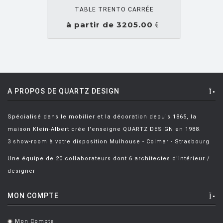
JUKKA Setälä
[2]
TABLE TRENTO CARRÉE
KALLIO Samio
[1]
à partir de 3205.00
€
KEMP Becky
[1]
KING-KONG
[9]
KLENELL Matti
[1]
A PROPOS DE QUARTZ DESIGN
KNOLL Florence
[2]
KOMODA Kazuyo
[1]
Spécialisé dans le mobilier et la décoration depuis 1865, la
KOZ DEFNE
[1]
maison Klein-Albert crée l'enseigne QUARTZ DESIGN en 1988.
3 show-room à votre disposition Mulhouse - Colmar - Strasbourg
KREITER Roland
[1]
Une équipe de 20 collaborateurs dont 6 architectes d'intérieur /
KURAMATA Shiro
[1]
designer
LAAKONEN Mikko
[1]
MON COMPTE
LACCHETTI Giulio
[5]
LAGRANJA DESIGN
[1]
Mon Compte