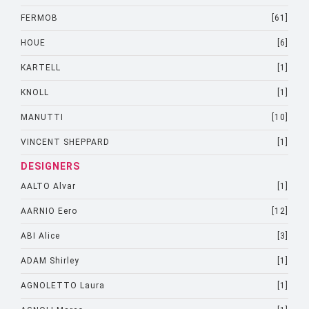
FERMOB
[61]
HOUE
[6]
KARTELL
[1]
KNOLL
[1]
MANUTTI
[10]
VINCENT SHEPPARD
[1]
DESIGNERS
AALTO Alvar
[1]
AARNIO Eero
[12]
ABI Alice
[3]
ADAM Shirley
[1]
AGNOLETTO Laura
[1]