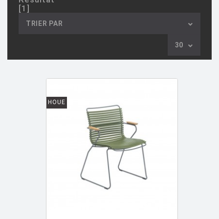
[1]
AULENTI GAE / CASTIGLIONI PIERO
[2]
TRIER PAR
AZUMI Shin
[5]
30
BAAS Maarten
[2]
BAGNI Alvino
[2]
BALDESSARI & BALDESSARI
[3]
BALMORAL Uto
[1]
HOUE
BAOBAB COLLECTION
[1]
BARBER E. & OSGERBY J.
[14]
BARBIERI Roberto
[2]
BARBIERI Raul
[1]
BARBIERI ET MARIANELLI
[7]
BARCELLA Angelo
[1]