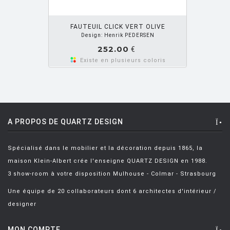
BARTOLI Carlo
[8]
OUTER PANIER
BECKER Dorothee
[2]
FAUTEUIL CLICK VERT OLIVE
Design: Henrik PEDERSEN
BELLINI Mario
[6]
252.00
€
BENNO Vinatzer
[1]
Existe en plusieurs coloris
BERGMAN Alex
[2]
BERTHIER Marc
[3]
BERTI Enzo
[2]
A PROPOS DE QUARTZ DESIGN
BERTOIA Harry
[8]
Spécialisé dans le mobilier et la décoration depuis 1865, la
BERTONCINI LUCIANO
[2]
maison Klein-Albert crée l'enseigne QUARTZ DESIGN en 1988.
BEY JURGEN
[3]
3 show-room à votre disposition Mulhouse - Colmar - Strasbourg
BOERI Cini
[1]
Une équipe de 20 collaborateurs dont 6 architectes d'intérieur /
designer
BORTOLANI Fabio
[4]
BOTTA Mario
[1]
MON COMPTE