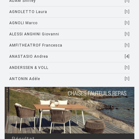
ADAM Shirley
[1]
AGNOLETTO Laura
[1]
AGNOLI Marco
[1]
ALESSI ANGHINI Giovanni
[1]
AMFITHEATROF Francesca
[1]
ANASTASIO Andrea
[4]
ANDERSSEN & VOLL
[1]
ANTONIN Adèle
[1]
ARAD Ron
[10]
ARCHIRIVOLTO
[1]
ASTI Sergio
[1]
ASTORI Miki
[1]
AULENTI Gae
[4]
Résultat