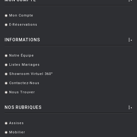
BOTTIN Valerio
[1]
Mon Compte
.
BOUCQUILLON Michel
[1]
E-Réservations
.
BOULMIER EDOUARD
[1]
INFORMATIONS
BOUROULLEC Ronan & Erwan
[46]
BOZZOLI Lorenza
[1]
Notre Équipe
.
BRANDT MARIANNE
[1]
Listes Mariages
.
Showroom Virtuel 360°
BRANZI Andrea
[2]
.
Contactez-Nous
.
BRASS Clare
[3]
Nous Trouver
.
BREUER Marcel
[6]
NOS RUBRIQUES
CAMPANA Fratelli
[5]
CASTIGLIONI Achille
[8]
Assises
.
CASTIGLIONI ACHILLE ET PIER
[5]
Mobilier
.