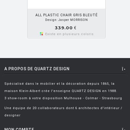
BARTOLI Carlo
[8]
OUTER PANIER
BECKER Dorothee
[2]
ALL PLASTIC CHAIR GRIS BLEUTÉ
Design: Jasper MORRISON
BELLINI Mario
[6]
339.00
€
BENNO Vinatzer
[1]
Existe en plusieurs coloris
BERGMAN Alex
[2]
BERTHIER Marc
[3]
BERTI Enzo
[2]
A PROPOS DE QUARTZ DESIGN
BERTOIA Harry
[8]
Spécialisé dans le mobilier et la décoration depuis 1865, la
BERTONCINI LUCIANO
[2]
maison Klein-Albert crée l'enseigne QUARTZ DESIGN en 1988.
BEY JURGEN
[3]
3 show-room à votre disposition Mulhouse - Colmar - Strasbourg
BOERI Cini
[1]
Une équipe de 20 collaborateurs dont 6 architectes d'intérieur /
designer
BORTOLANI Fabio
[4]
BOTTA Mario
[1]
MON COMPTE