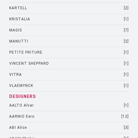
KARTELL
[2]
KRISTALIA
[1]
MAGIS
[7]
MANUTTI
[2]
PETITE FRITURE
[1]
VINCENT SHEPPARD
[1]
VITRA
[1]
VLAEMYNCK
[1]
DESIGNERS
AALTO Alvar
[1]
AARNIO Eero
[12]
ABI Alice
[3]