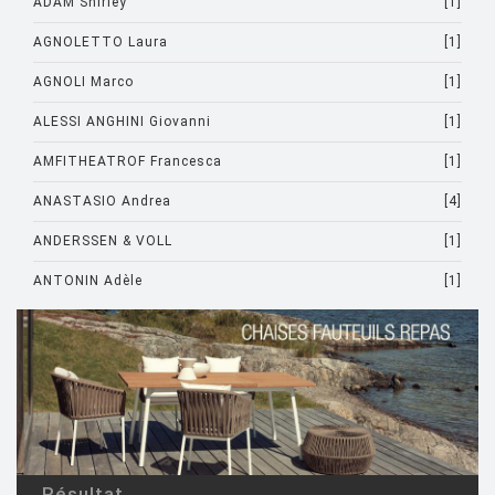
ADAM Shirley
[1]
AGNOLETTO Laura
[1]
AGNOLI Marco
[1]
ALESSI ANGHINI Giovanni
[1]
AMFITHEATROF Francesca
[1]
ANASTASIO Andrea
[4]
ANDERSSEN & VOLL
[1]
ANTONIN Adèle
[1]
ARAD Ron
[10]
ARCHIRIVOLTO
[1]
ASTI Sergio
[1]
ASTORI Miki
[1]
AULENTI Gae
[4]
Résultat