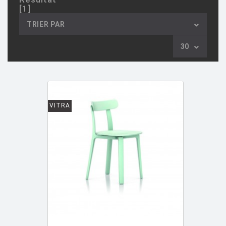
[1]
AULENTI GAE / CASTIGLIONI PIERO
[2]
TRIER PAR
AZUMI Shin
[5]
30
BAAS Maarten
[2]
BAGNI Alvino
[2]
BALDESSARI & BALDESSARI
[3]
BALMORAL Uto
[1]
VITRA
BAOBAB COLLECTION
[1]
BARBER E. & OSGERBY J.
[14]
BARBIERI Raul
[1]
BARBIERI Roberto
[2]
BARBIERI ET MARIANELLI
[7]
BARCELLA Angelo
[1]