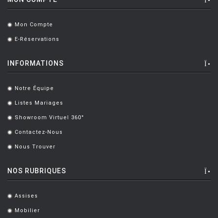
BOTTIN Valerio
[1]
Mon Compte
.
BOUCQUILLON Michel
[1]
E-Réservations
.
BOULMIER EDOUARD
[1]
INFORMATIONS
BOUROULLEC Ronan & Erwan
[46]
BOZZOLI Lorenza
[1]
Notre Équipe
.
BRANDT MARIANNE
[1]
Listes Mariages
.
Showroom Virtuel 360°
BRANZI Andrea
[2]
.
Contactez-Nous
.
BRASS Clare
[3]
Nous Trouver
.
BREUER Marcel
[6]
NOS RUBRIQUES
CAMPANA Fratelli
[5]
CASTIGLIONI Achille
[8]
Assises
.
CASTIGLIONI ACHILLE ET PIER
[5]
Mobilier
.