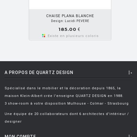
BARTOLI Carlo
[8]
OUTER PANIER
BECKER Dorothee
[2]
CHAISE PLANA BLANCHE
Design: Lucidi PEVERE
BELLINI Mario
[6]
185.00
€
BENNO Vinatzer
[1]
Existe en plusieurs coloris
BERGMAN Alex
[2]
BERTHIER Marc
[3]
BERTI Enzo
[2]
A PROPOS DE QUARTZ DESIGN
BERTOIA Harry
[8]
Spécialisé dans le mobilier et la décoration depuis 1865, la
BERTONCINI LUCIANO
[2]
maison Klein-Albert crée l'enseigne QUARTZ DESIGN en 1988.
BEY JURGEN
[3]
3 show-room à votre disposition Mulhouse - Colmar - Strasbourg
BOERI Cini
[1]
Une équipe de 20 collaborateurs dont 6 architectes d'intérieur /
designer
BORTOLANI Fabio
[4]
BOTTA Mario
[1]
MON COMPTE