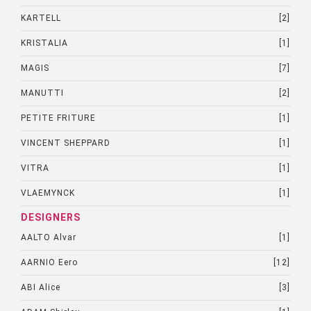
KARTELL
[2]
KRISTALIA
[1]
MAGIS
[7]
MANUTTI
[2]
PETITE FRITURE
[1]
VINCENT SHEPPARD
[1]
VITRA
[1]
VLAEMYNCK
[1]
DESIGNERS
AALTO Alvar
[1]
AARNIO Eero
[12]
ABI Alice
[3]