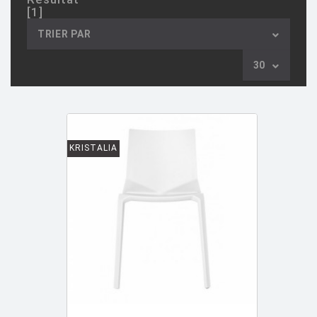
[1]
AULENTI GAE / CASTIGLIONI PIERO
[2]
TRIER PAR
AZUMI Shin
[5]
30
BAAS Maarten
[2]
BAGNI Alvino
[2]
BALDESSARI & BALDESSARI
[3]
BALMORAL Uto
[1]
KRISTALIA
BAOBAB COLLECTION
[1]
BARBER E. & OSGERBY J.
[14]
BARBIERI Roberto
[2]
BARBIERI Raul
[1]
BARBIERI ET MARIANELLI
[7]
BARCELLA Angelo
[1]