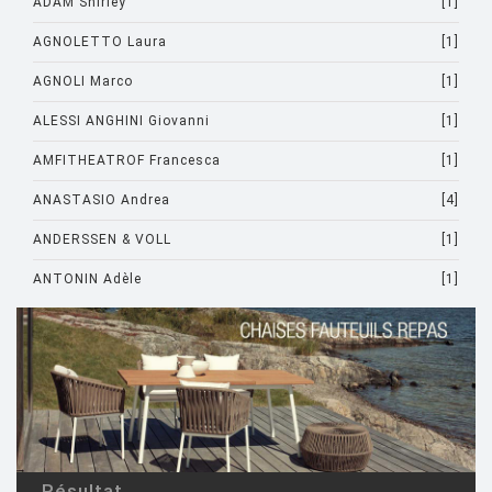
ADAM Shirley
[1]
AGNOLETTO Laura
[1]
AGNOLI Marco
[1]
ALESSI ANGHINI Giovanni
[1]
AMFITHEATROF Francesca
[1]
ANASTASIO Andrea
[4]
ANDERSSEN & VOLL
[1]
ANTONIN Adèle
[1]
ARAD Ron
[10]
ARCHIRIVOLTO
[1]
ASTI Sergio
[1]
ASTORI Miki
[1]
AULENTI Gae
[4]
Résultat