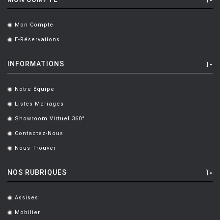
BOTTIN Valerio
[1]
Mon Compte
.
BOUCQUILLON Michel
[1]
E-Réservations
.
BOULMIER EDOUARD
[1]
INFORMATIONS
BOUROULLEC Ronan & Erwan
[46]
BOZZOLI Lorenza
[1]
Notre Équipe
.
BRANDT MARIANNE
[1]
Listes Mariages
.
Showroom Virtuel 360°
BRANZI Andrea
[2]
.
Contactez-Nous
.
BRASS Clare
[3]
Nous Trouver
.
BREUER Marcel
[6]
NOS RUBRIQUES
CAMPANA Fratelli
[5]
CASTIGLIONI Achille
[8]
Assises
.
CASTIGLIONI ACHILLE ET PIER
[5]
Mobilier
.