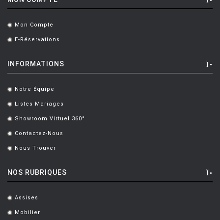
BOTTIN Valerio
[1]
Mon Compte
.
BOUCQUILLON Michel
[1]
E-Réservations
.
BOULMIER EDOUARD
[1]
INFORMATIONS
BOUROULLEC Ronan & Erwan
[46]
BOZZOLI Lorenza
[1]
Notre Équipe
.
BRANDT MARIANNE
[1]
Listes Mariages
.
Showroom Virtuel 360°
BRANZI Andrea
[2]
.
Contactez-Nous
.
BRASS Clare
[3]
Nous Trouver
.
BREUER Marcel
[6]
NOS RUBRIQUES
CAMPANA Fratelli
[5]
CASTIGLIONI Achille
[8]
Assises
.
CASTIGLIONI ACHILLE ET PIER
[5]
Mobilier
.