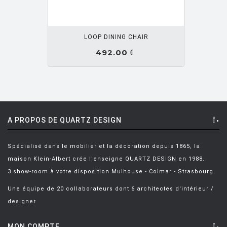
BARTOLI Carlo
[8]
OUTER PANIER
BECKER Dorothee
[2]
LOOP DINING CHAIR
BELLINI Mario
[6]
492.00
€
BENNO Vinatzer
[1]
BERGMAN Alex
[2]
BERTHIER Marc
[3]
BERTI Enzo
[2]
A PROPOS DE QUARTZ DESIGN
BERTOIA Harry
[8]
Spécialisé dans le mobilier et la décoration depuis 1865, la
BERTONCINI LUCIANO
[2]
maison Klein-Albert crée l'enseigne QUARTZ DESIGN en 1988.
BEY JURGEN
[3]
3 show-room à votre disposition Mulhouse - Colmar - Strasbourg
BOERI Cini
[1]
Une équipe de 20 collaborateurs dont 6 architectes d'intérieur /
designer
BORTOLANI Fabio
[4]
BOTTA Mario
[1]
MON COMPTE