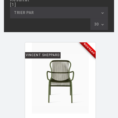
[1]
AULENTI GAE / CASTIGLIONI PIERO
[2]
TRIER PAR
AZUMI Shin
[5]
30
BAAS Maarten
[2]
BAGNI Alvino
[2]
BALDESSARI & BALDESSARI
[3]
NOUVEAU
BALMORAL Uto
[1]
VINCENT SHEPPARD
BAOBAB COLLECTION
[1]
BARBER E. & OSGERBY J.
[14]
BARBIERI Roberto
[2]
BARBIERI Raul
[1]
BARBIERI ET MARIANELLI
[7]
BARCELLA Angelo
[1]