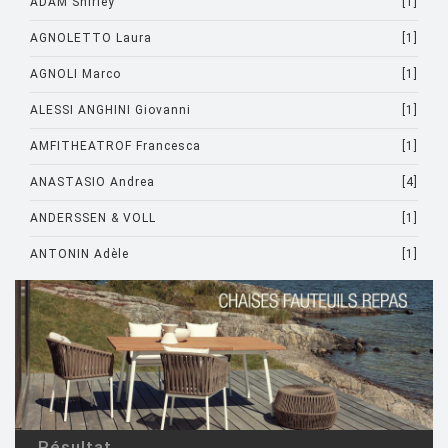
ADAM Shirley
[1]
AGNOLETTO Laura
[1]
AGNOLI Marco
[1]
ALESSI ANGHINI Giovanni
[1]
AMFITHEATROF Francesca
[1]
ANASTASIO Andrea
[4]
ANDERSSEN & VOLL
[1]
ANTONIN Adèle
[1]
ARAD Ron
[10]
ARCHIRIVOLTO
[1]
ASTI Sergio
[1]
ASTORI Miki
[1]
AULENTI Gae
[4]
Résultat