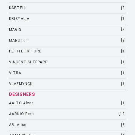
KARTELL
[2]
KRISTALIA
[1]
MAGIS
[7]
MANUTTI
[2]
PETITE FRITURE
[1]
VINCENT SHEPPARD
[1]
VITRA
[1]
VLAEMYNCK
[1]
DESIGNERS
AALTO Alvar
[1]
AARNIO Eero
[12]
ABI Alice
[3]