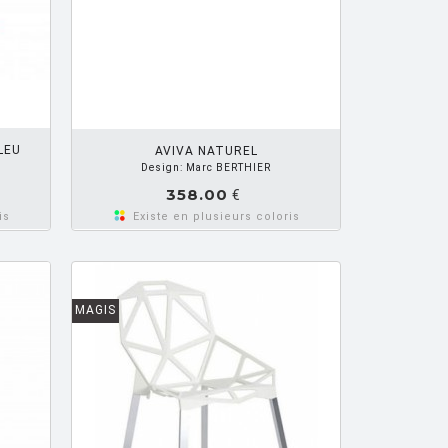
R PANIER
LEU
AVIVA NATUREL
Design: Marc BERTHIER
358.00
€
is
Existe en plusieurs coloris
MAGIS