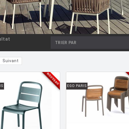
ltat
TRIER PAR
Suivant
NOUVEAU
IS
EGO PARIS