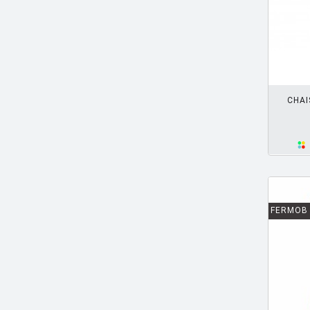
BAAS Maarten
[2]
BAGNI Alvino
[2]
BALDESSARI & BALDESSARI
[3]
AJOUTER PANIER
BALMORAL Uto
[1]
CHAI
BAOBAB COLLECTION
[1]
BARBER E. & OSGERBY J.
[14]
BARBIERI Roberto
[2]
BARBIERI Raul
[1]
FERMOB
BARBIERI ET MARIANELLI
[7]
BARCELLA Angelo
[1]
BARTOLI Carlo
[8]
BECKER Dorothee
[2]