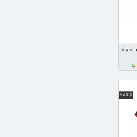
CHARLOT Michel
[3]
CHIAVE Gabriele
[2]
CISOTTI BIAGIO
[1]
AJOUTER PANIER
CITTERIO Antonio
[49]
CITTERIO ET LÖW
[2]
CHAISE 
CITTERIO ET NGUYEN
[2]
CLOTET Lluis
[2]
COLOMBO Joe
[1]
CONRAN Terence
[2]
MAGIS
CORAY Hans
[1]
CORNISH Adam
[2]
CRS FIAM
[7]
D'URBINO
[2]