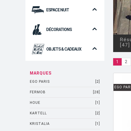
ESPACE NUIT
DÉCORATIONS
Résu
[47]
OBJETS & CADEAUX
1
2
MARQUES
EGO PARIS
[2]
EGO PAR
FERMOB
[28]
HOUE
[1]
KARTELL
[2]
KRISTALIA
[1]