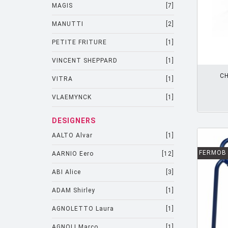
MAGIS
[7]
MANUTTI
[2]
PETITE FRITURE
[1]
AJOUTER PANIER
VINCENT SHEPPARD
[1]
CH
VITRA
[1]
VLAEMYNCK
[1]
DESIGNERS
AALTO Alvar
[1]
FERMOB
AARNIO Eero
[12]
ABI Alice
[3]
ADAM Shirley
[1]
AGNOLETTO Laura
[1]
AGNOLI Marco
[1]