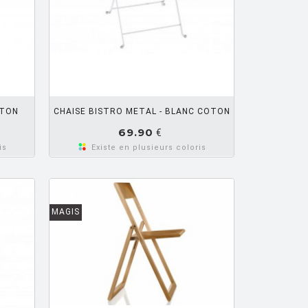
R PANIER
OTON
CHAISE BISTRO METAL - BLANC COTON
69.90
€
is
Existe en plusieurs coloris
MAGIS