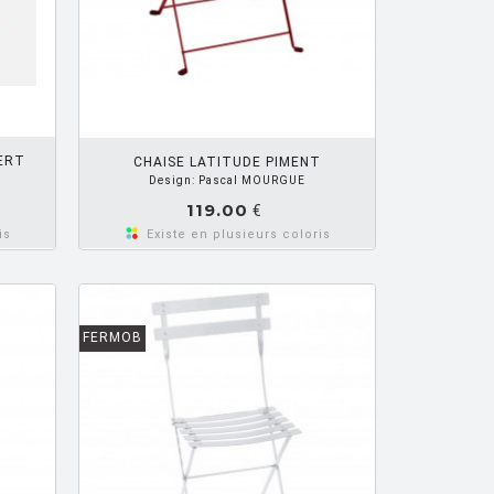
R PANIER
VERT
CHAISE LATITUDE PIMENT
Design: Pascal MOURGUE
119.00
€
is
Existe en plusieurs coloris
FERMOB