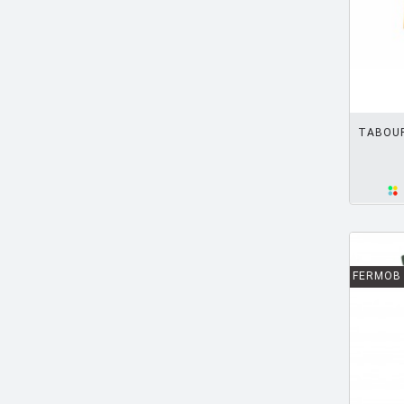
BELLINI Mario
[6]
BENNO Vinatzer
[1]
BERGMAN Alex
[2]
AJOUTER PANIER
BERTHIER Marc
[3]
BERTI Enzo
[2]
TABOUR
BERTOIA Harry
[8]
BERTONCINI LUCIANO
[2]
BEY JURGEN
[3]
BOERI Cini
[1]
FERMOB
BORTOLANI Fabio
[4]
BOTTA Mario
[1]
BOTTIN Valerio
[1]
BOUCQUILLON Michel
[1]