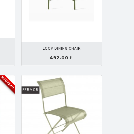
R PANIER
LOOP DINING CHAIR
492.00
€
NOUVEAU
FERMOB