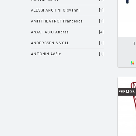
ALESSI ANGHINI Giovanni
[1]
AMFITHEATROF Francesca
[1]
AJOUTER PANIER
ANASTASIO Andrea
[4]
ANDERSSEN & VOLL
[1]
T
ANTONIN Adèle
[1]
ARAD Ron
[10]
ARCHIRIVOLTO
[1]
ASTI Sergio
[1]
FERMOB
ASTORI Miki
[1]
AULENTI Gae
[4]
AULENTI GAE / CASTIGLIONI PIERO
[2]
AZUMI Shin
[5]